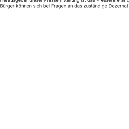
h
Bürger können sich bei Fragen an das zuständige Dezerna
h
i
e
Fußbere
لوصول السريع
r
دمات
:
ليات
طنين
روني
مسائل القانونية
انات
دام
وصول