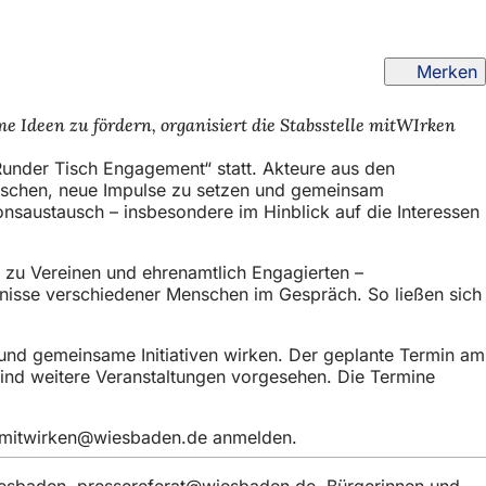
Merken
Ideen zu fördern, organisiert die Stabsstelle mitWIrken
under Tisch Engagement“ statt. Akteure aus den
uschen, neue Impulse zu setzen und gemeinsam
onsaustausch – insbesondere im Hinblick auf die Interessen
s zu Vereinen und ehrenamtlich Engagierten –
nisse verschiedener Menschen im Gespräch. So ließen sich
und gemeinsame Initiativen wirken. Der geplante Termin am
sind weitere Veranstaltungen vorgesehen. Die Termine
mitwirken
wiesbaden
de
anmelden.
iesbaden,
pressereferat
wiesbaden
de
. Bürgerinnen und