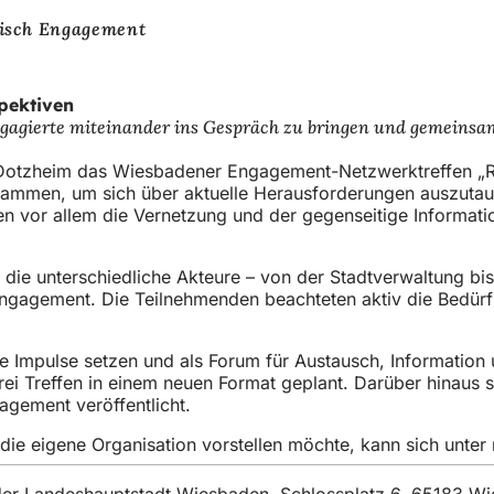
isch Engagement
pektiven
agierte miteinander ins Gespräch zu bringen und gemeinsame 
 Dotzheim das Wiesbadener Engagement-Netzwerktreffen „R
sammen, um sich über aktuelle Herausforderungen auszuta
en vor allem die Vernetzung und der gegenseitige Informati
, die unterschiedliche Akteure – von der Stadtverwaltung bi
ngagement. Die Teilnehmenden beachteten aktiv die Bedürf
 Impulse setzen und als Forum für Austausch, Information 
rei Treffen in einem neuen Format geplant. Darüber hinaus 
agement veröffentlicht.
ie eigene Organisation vorstellen möchte, kann sich unter
t der Landeshauptstadt Wiesbaden, Schlossplatz 6, 65183 W