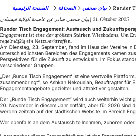
S
الصفحة الرئيسية
الصحافة
بيان صحفي
Runder T
Inhalt anspringen
i
بيان صحفي صادر عن عاصمة الولاية فيسبادن
31. Oktober 2025
e
Runder Tisch Engagement: Austausch und Zukunftspers
Engagement ist eine der größten Stärken Wiesbadens. Um Eng
b
regelmäßig ein Netzwerktreffen.
e
Am Dienstag, 23. September, fand im Haus der Vereine in
unterschiedlichsten Bereichen des Engagements kamen zu
f
Perspektiven für die Zukunft zu entwickeln. Im Fokus stand
i
verschiedener Gruppen.
n
„Der ‚Runde Tisch Engagement‘ ist eine wertvolle Plattform
zusammenbringt“, so Ashkan Nekoueian, Beauftragter für E
d
Engagementangebote gezielter und attraktiver gestalten.
e
Der „Runde Tisch Engagement“ wird auch weiterhin wichtige
n
20. November in diesem Jahr entfällt, aber für 2026 sind d
werden zeitnah auf der städtischen Website im Bereich Eng
s
i
Wer ebenfalls an dem Austausch teilnehmen, zuhören oder d
c
Herausgeber dieser Pressemitteilung ist das Presserefera