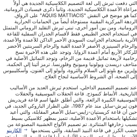
التي دفعت ثيرش إلى لغة التصميم الكلاسيكية الجديدة هي أولاً
مراعاة الأعمدة الكلاسيكية الجديدة، وثانياً ذكرى فيسبادن الرومانية،
كما هو موضح في النقش "AQUIS MATTIACIS" على الرواق.
الردهة المركزية المقببة مستوحاة أيضاً من الحمامات الحرارية
الرومانية. ومن بين أمور أخرى، تبنى ثيرش التقليد الروماني المتمثل
في استخدام الحجر الطبيعي فقط لأقسام الجدران السفلية للقاعة
الأثرية باستخدام الجرانيت السويدي الأحمر الداكن للأعمدة والأعمدة،
والرخام السينيزي الأصفر لأعمدة القبة والرخام السربنتين الأخضر
للركائز الأربع أمام أعمدة الزوايا. وتوجد على هذه الأخيرة نسخ
رخامية لأربعة تماثيل قديمة من الرخام، وتوجد التماثيل الأصلية في
متاحف دريسدن وبولونيا وميونيخ وفلورنسا. ترمز أثينا إلى الحكمة،
وإيرين مع بلوتو إلى السلام والثروة، وأبولو إلى الفنون، وأسكليبيوس
إلى الصحة، أي الشروط الأساسية لنجاح العلاج.
عند تصميم التصميم الداخلي، استخدم ثيرش العديد من الأساليب
التاريخية. الأنماط كنموذج. قاعة الحفلات الموسيقية والحفلات
الموسيقية الكبيرة الرائعة، والتي أطلق عليها اسم قاعة فريدريش
فون ثيرش-سايل منذ عام 1987، على الطراز الباروكي الجديد، في
حين أن قاعة كريستيان-زايس-سايل الأصغر المقابلة، والتي أعيد
تشكيلها باستخدام الأعمدة الأصلية، تتميز بمظهر كلاسيكي بسيط
بسبب زخارفها المتناثرة. تم تصميم الألواح الخشبية المصنوعة من
خشب الكرز في قاعة النبيذ السابقة، والتي يستخدمها
الكازينو
الآن، على طراز عصر النهضة الألمانية. أما قاعة البيرة، التي لم تعد