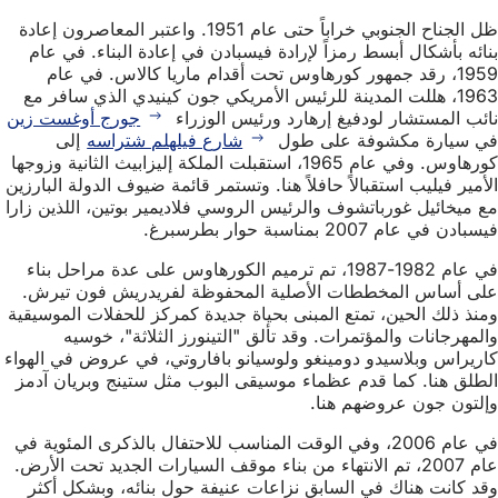
ظل الجناح الجنوبي خراباً حتى عام 1951. واعتبر المعاصرون إعادة
بنائه بأشكال أبسط رمزاً لإرادة فيسبادن في إعادة البناء. في عام
1959، رقد جمهور كورهاوس تحت أقدام ماريا كالاس. في عام
1963، هللت المدينة للرئيس الأمريكي جون كينيدي الذي سافر مع
نائب المستشار لودفيغ إرهارد ورئيس الوزراء
جورج أوغست زين
في سيارة مكشوفة على طول
شارع فيلهلم شتراسه
إلى
كورهاوس. وفي عام 1965، استقبلت الملكة إليزابيث الثانية وزوجها
الأمير فيليب استقبالاً حافلاً هنا. وتستمر قائمة ضيوف الدولة البارزين
مع ميخائيل غورباتشوف والرئيس الروسي فلاديمير بوتين، اللذين زارا
فيسبادن في عام 2007 بمناسبة حوار بطرسبرغ.
في عام 1982-1987، تم ترميم الكورهاوس على عدة مراحل بناء
على أساس المخططات الأصلية المحفوظة لفريدريش فون تيرش.
ومنذ ذلك الحين، تمتع المبنى بحياة جديدة كمركز للحفلات الموسيقية
والمهرجانات والمؤتمرات. وقد تألق "التينورز الثلاثة"، خوسيه
كاريراس وبلاسيدو دومينغو ولوسيانو بافاروتي، في عروض في الهواء
الطلق هنا. كما قدم عظماء موسيقى البوب مثل ستينج وبريان آدمز
وإلتون جون عروضهم هنا.
في عام 2006، وفي الوقت المناسب للاحتفال بالذكرى المئوية في
عام 2007، تم الانتهاء من بناء موقف السيارات الجديد تحت الأرض.
وقد كانت هناك في السابق نزاعات عنيفة حول بنائه، وبشكل أكثر