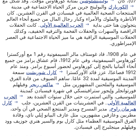
07)، كان
بولينينشلوشين
بمثابة كورهاوس مؤقت. وقد شكل مع
الكوربارك
والبولينج جرين مركز الحياة الاجتماعية في مدينة
المنتجعات الصحية العالمية في فيسبادن في القرن العشرين. كان
الأباطرة والملوك والأمراء وكبار رجال المال من جميع أنحاء العالم
يتجولون هنا حتى بداية
الحرب العالمية الأولى
. كانت الحفلات
الراقصة والسهرات والحفلات الفخمة والترفيه الخفيف، وكذلك
الحفلات الموسيقية الراقية هي ما ميز الحياة الاجتماعية في العصر
الإمبراطوري.
في عام 1908، قاد غوستاف مالر السيمفونية رقم 1 مع أوركسترا
كورهاوس السيمفونية، وفي عام 1912، قام عشاق برامز من جميع
أنحاء ألمانيا بالحج إلى كورهاوس لحضور أسبوع برامز. ومنذ عام
1912 فصاعدًا، عزز قائد الأوركسترا
كارل شوريشت
سمعة
المدينة الموسيقية لمدة 32 عامًا. ساهم الضيوف من قادة الفرق
الموسيقية والملحنين المشهورين مثل
ماكس ريجر
وفيلهلم
فورتوانجلر وإيجور سترافينسكي في شهرة فيسبادن كمدينة
للموسيقى، والتي استمرت حتى خلال سنوات الشدة بعد
الحرب
العالمية الأولى
. في العشرينيات من القرن العشرين، جلب
كارل
هيرمان راوخ،
مدير المسرح ومدير المنتجع الصحي في آن واحد،
مطربين وعازفين مشهورين، مثل عازف البيانو إيلي ناي، وقادة
الفرق الموسيقية العظماء مثل كارل بوم والسير هنري جوزيف وود
وفيلهلم مينجلبرج إلى فيسبادن.