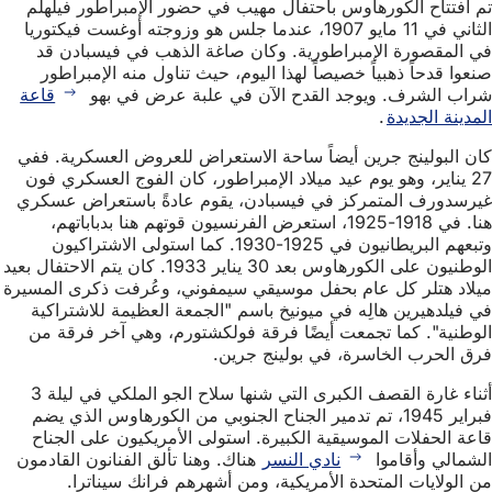
تم افتتاح الكورهاوس باحتفال مهيب في حضور الإمبراطور فيلهلم
الثاني في 11 مايو 1907، عندما جلس هو وزوجته أوغست فيكتوريا
في المقصورة الإمبراطورية. وكان صاغة الذهب في فيسبادن قد
صنعوا قدحاً ذهبياً خصيصاً لهذا اليوم، حيث تناول منه الإمبراطور
شراب الشرف. ويوجد القدح الآن في علبة عرض في بهو
قاعة
المدينة الجديدة
.
كان البولينج جرين أيضاً ساحة الاستعراض للعروض العسكرية. ففي
27 يناير، وهو يوم عيد ميلاد الإمبراطور، كان الفوج العسكري فون
غيرسدورف المتمركز في فيسبادن، يقوم عادةً باستعراض عسكري
هنا. في 1918-1925، استعرض الفرنسيون قوتهم هنا بدباباتهم،
وتبعهم البريطانيون في 1925-1930. كما استولى الاشتراكيون
الوطنيون على الكورهاوس بعد 30 يناير 1933. كان يتم الاحتفال بعيد
ميلاد هتلر كل عام بحفل موسيقي سيمفوني، وعُرفت ذكرى المسيرة
في فيلدهيرين هالِه في ميونيخ باسم "الجمعة العظيمة للاشتراكية
الوطنية". كما تجمعت أيضًا فرقة فولكشتورم، وهي آخر فرقة من
فرق الحرب الخاسرة، في بولينج جرين.
أثناء غارة القصف الكبرى التي شنها سلاح الجو الملكي في ليلة 3
فبراير 1945، تم تدمير الجناح الجنوبي من الكورهاوس الذي يضم
قاعة الحفلات الموسيقية الكبيرة. استولى الأمريكيون على الجناح
الشمالي وأقاموا
نادي النسر
هناك. وهنا تألق الفنانون القادمون
من الولايات المتحدة الأمريكية، ومن أشهرهم فرانك سيناترا.