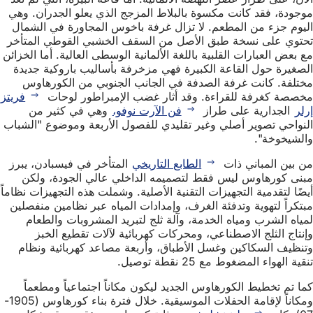
موجودة، فقد كانت مكسوة بالبلاط المزجج الذي يعلو الجدران. وهي
اليوم جزء من المطعم. لا تزال غرفة باخوس المجاورة في الشمال
تحتوي على نسخة طبق الأصل من السقف الخشبي القوطي المتأخر
مع بعض العبارات القلبية باللغة الألمانية الوسطى العالية. أما الخزائن
الصغيرة حول القاعة الكبيرة فهي مزخرفة بأساليب باروكية جديدة
مختلفة. كانت غرفة الصدفة في الجانب الجنوبي من الكورهاوس
مخصصة كغرفة للقراءة. وقد أثار غضب الإمبراطور لوحات
فريتز
إرلر
الجدارية على طراز
فن الآرت نوفو،
وهي في كثير من
النواحي تصوير أصلي وغير تقليدي للفصول الأربعة وموضوع "الشباب
والشيخوخة".
من بين المباني ذات
الطابع التاريخي
المتأخر في فيسبادن، يبرز
مبنى كورهاوس ليس فقط لتصميمه الداخلي عالي الجودة، ولكن
أيضًا لتقدمية التجهيزات التقنية الأصلية. وشملت هذه التجهيزات نظاماً
مبتكراً لتهوية وتدفئة الغرف، وإمدادات المياه عبر نظامين منفصلين
لمياه الشرب ومياه الخدمة، وآلة ثلج لتبريد المشروبات والطعام
وإنتاج الثلج الاصطناعي، ومحركات كهربائية لآلات تقطيع الخبز
وتنظيف السكاكين وغسل الأطباق، وأربعة مصاعد كهربائية ونظام
تنقية الهواء المضغوط مع 25 نقطة توصيل.
كما تم تخطيط الكورهاوس الجديد ليكون مكاناً اجتماعياً ومطعماً
ومكاناً لإقامة الحفلات الموسيقية. خلال فترة بناء كورهاوس (1905-