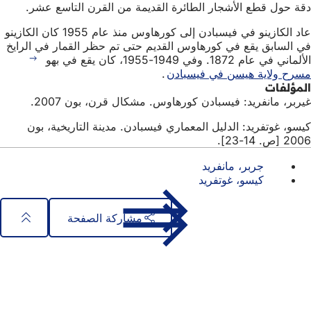
دقة حول قطع الأشجار الطائرة القديمة من القرن التاسع عشر.
عاد الكازينو في فيسبادن إلى كورهاوس منذ عام 1955 كان الكازينو
في السابق يقع في كورهاوس القديم حتى تم حظر القمار في الرايخ
الألماني في عام 1872. وفي 1949-1955، كان يقع في بهو
مسرح ولاية هيسن في فيسبادن
.
المؤلفات
غيربر، مانفريد: فيسبادن كورهاوس. مشكال قرن، بون 2007.
كيسو، غوتفريد: الدليل المعماري فيسبادن. مدينة التاريخية، بون
2006 [ص. 14-23].
جربر، مانفريد
كيسو، غوتفريد
مشاركة الصفحة
منطقة
الوصول السريع
القدم
جميع الخدمات
تقويم الفعاليات
مكتب المواطنين