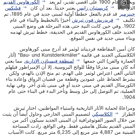
وبحلول عام 1900 على أقصى تقدير، لم يعد
الكورهاوس القديم
الذي بناه
كريستيان زايس
يعتبر حديثاً. بعد أن كان
فيليكس
جينزمير
قد قدم بالفعل خططًا أولية لمبنى جديد في عام 1895، تم
تكليف
فريدريش فون ثيرش
أخيرًا بالتخطيط والبناء في عام
1902. وفي حين كانت النية حتى هذه المرحلة هي وضع المبنى
الجديد خلف الكورهاوس القديم في الحديقة، خطط ثيرش لهدمه
وبناء مبنى جديد في نفس الموقع.
كان أمين المقاطعة فرديناند لوثمر قد أدرج مبنى كورهاوس
الكلاسيكي الجديد في قائمة "Bau- und Kunstdenkmäler" (آثار
العمارة والفن) التي جمعها
لمنطقة فيسبادن الإدارية،
مما يعني
أنه كان مبنى مدرجًا وفقًا للوائح البروسية. إلا أن الإمبراطور فيلهلم
الثاني ألغى اعتراض لوثمر على الهدم. تم منح الإذن بالهدم، ولكن
بشرط الحفاظ على عمودين وقطعة من قضبان الرواق وإعادة بناء
الكورساال القديم في مبنى جديد أو في مبنى بلدي آخر. وفي نهاية
العملية، تم التوصل إلى حل وسط وتأخر البدء في البناء حتى عام
1904.
ومراعاةً لحماية الآثار التاريخية واستياء المواطنين، اختار ثيرش
الطراز
الكلاسيكي
لتصميم المبنى الخارجي وحاول أيضاً أن يثبت
من خلال الصور الفوتوغرافية أن المبنى الجديد سيكون أكبر من
المبنى القديم بشكل هامشي فقط. وفي الواقع، زادت المساحة
المبنية من 4,887 متر مربع إلى 6,235 متر مربع. كانت الأسباب