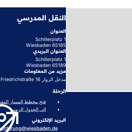
النقل المدرسي
العنوان
Schillerplatz 1
65185 Wiesbaden
العنوان البريدي
Schillerplatz 1
65189 Wiesbaden
مزيد من المعلومات
مدخل الزوار Friedrichstraße 16
الرحلة
فتح مخطط المسار المفت
إلى الجدول الزمني
(
ي
البريد الإلكتروني
ف
ت
oerderung
wiesbaden
de