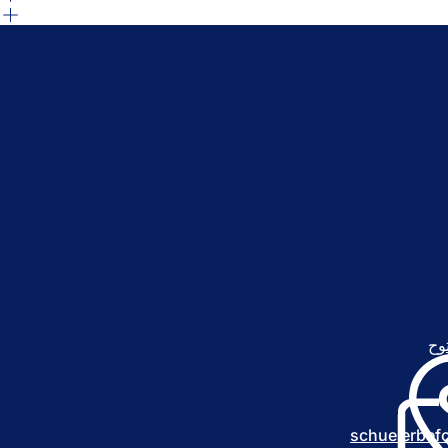
وح
(
ي
ف
ت
ح
schuelerbef
ف