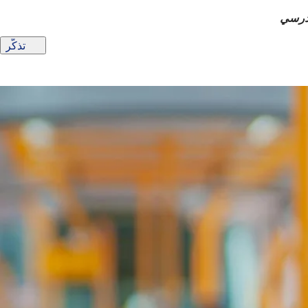
درسي
تذكّر