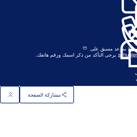
ي
ع
ل
ا
م
ة
ت
ب
ية إلا بموعد مسبق على
و
schuele
يرجى التأكد من ذكر اسمك ورقم هاتفك.
ي
ب
ج
د
ي
د
مشاركة الصفحة
ة
)