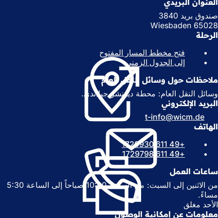
العنوان البريدي
صندوق بريد 3840
65028 Wiesbaden
الرحلة
فتح مخطط المسار المفتوح
(
إلى الجدول الزمني
(
ي
ي
ف
ملاحظات حول وسائل النقل العام
ف
ت
ت
ح
وسائل النقل العام: محطة ديرنشز جيلاندي.
ح
ف
البريد الإلكتروني
ف
ي
t-info
wicm
de
ي
ع
الهاتف
ع
ل
ل
ا
+49 611 1729930
ا
م
+49 611 1729798
م
ة
ة
ت
ساعات العمل
ت
ب
من الاثنين إلى السبت: من الساعة 10:30 صباحاً إلى الساعة 5:30
ب
و
مساءً.
و
ي
الأحد مغلق
ي
ب
معلومات عن إمكانية الوصول
ب
ج