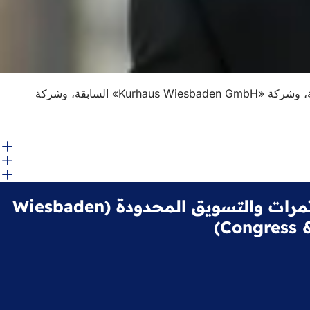
تأسست شركة «Wiesbaden Congress & Marketing GmbH» نتيجة اندماج كل من شركة «Wiesbaden Marketing GmbH» السابقة، وشركة «Kurhaus Wiesbaden GmbH» السابقة، وشركة
شركة فيسبادن للمؤتمرات والتسويق المحدودة (Wiesbaden
Congress 