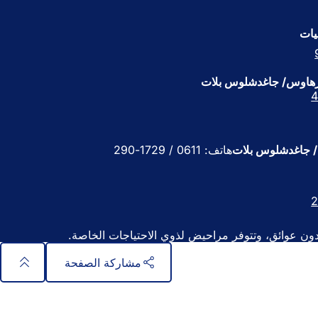
د
ي
يات
د
ة
)
/ جاغدشلوس بلات
هاتف: 0611 / 1729-290
دون عوائق، وتتوفر مراحيض لذوي الاحتياجات الخاصة.
مشاركة الصفحة