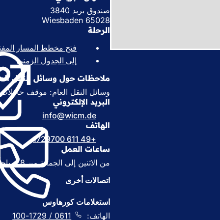
صندوق بريد 3840
65028 Wiesbaden
الرحلة
فتح مخطط المسار المفت
إلى الجدول الزمني
(
ي
ملاحظات حول وسائل النقل العا
ف
ت
وسائل النقل العام: موقف حافلات كور
ح
البريد الإلكتروني
ف
info
wicm
de
ي
الهاتف
ع
+49 611 1729700
ل
ساعات العمل
ا
م
من الاثنين إلى الجمعة من 8 صباحاً إلى 5 مساءً.
ة
ت
اتصالات أخرى
ب
و
استعلامات كورهاوس
ي
الهاتف:
0611 / 1729-100
ب