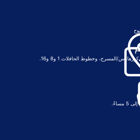
وح
(
ي
ف
ت
م
ح
هاوس/المسرح، وخطوط الحافلات 1 و8 و16.
ف
ي
ع
ل
ا
م
ة
ت
ب
و
ي
ب
ج