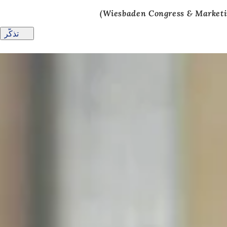
تذكّر