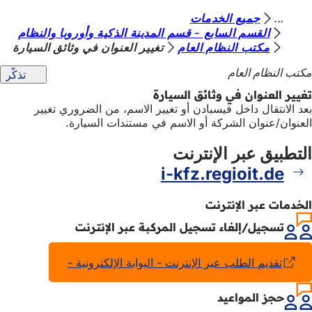
أ
جميع الخدمات
الانتقال إلى المحتوى
القسم السابع - قسم المدينة الذكية وأوروبا والنظام
ن
مكتب النظام العام
تغيير العنوان في وثائق السيارة
ت
مكتب النظام العام
تذكّر
ه
تغيير العنوان في وثائق السيارة
ن
بعد الانتقال داخل فيسبادن أو تغيير الاسم، من الضروري تغيير
العنوان/عنوان الشركة أو الاسم في مستندات السيارة.
ا
التطبيق عبر الإنترنت
i-kfz.regioit.de
الخدمات عبر الإنترنت
تسجيل/إلغاء تسجيل المركبة عبر الإنترنت
تقديم الطلب عبر الإنترنت - البوابة الإلكترونية -
(يفتح
في
علامة
حجز المواعيد
تبويب