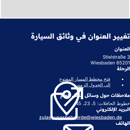
تغيير العنوان في وثائق السيارة
العنوان
Stielstraße 3
65201 Wiesbaden
الرحلة
فتح مخطط المسار المفتوح
(
إلى الجدول الزمني
(
ي
ي
ف
ملاحظات حول وسائل النقل العام
ف
ت
ت
ح
خطوط الحافلات: 5، 23، 45
ح
ف
البريد الإلكتروني
ف
ي
zulassungsbehoerde
wiesbaden
de
ي
ع
الهاتف
ع
ل