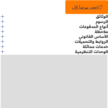
جديدة)
احجز موعداً الآن
(يفتح
في
الوثائق
علامة
الرسوم
تبويب
جديدة)
أنواع المدفوعات
ملاحظة
الأساس القانوني
الروابط والتحميلات
خدمات مماثلة
الوحدات التنظيمية