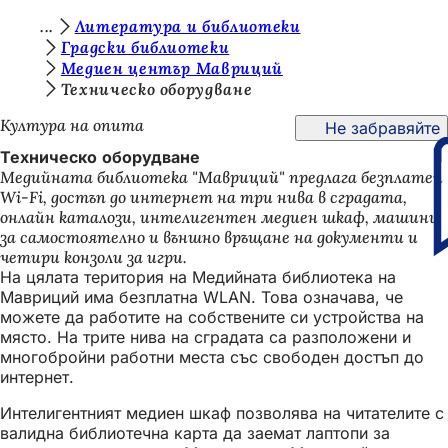
В
Литература и библиотеки
Преминаване към съдържанието
Градски библиотеки
и
Медиен център Мавриций
е
Техническо оборудване
с
Култура на опита
Не забравяйте
т
Техническо оборудване
Медийната библиотека "Мавриций" предлага безплатен
е
Wi-Fi, достъп до интернет на три нива в сградата,
т
онлайн каталози, интелигентен медиен шкаф, машини
за самостоятелно и външно връщане на документи и
у
четири конзоли за игри.
к
На цялата територия на Медийната библиотека на
Мавриций има безплатна WLAN. Това означава, че
:
можете да работите на собствените си устройства на
място. На трите нива на сградата са разположени и
многобройни работни места със свободен достъп до
интернет.
Интелигентният медиен шкаф позволява на читателите с
валидна библиотечна карта да заемат лаптопи за