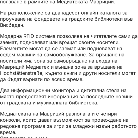
ползване в рамките на Медиатеката Мавриций.
На разположение са дванадесет онлайн каталога за
проучване на фондовете на градските библиотеки във
Висбаден.
Модерна RFID система позволява на читателите сами да
заемат, подновяват или връщат своите носители.
Елементите могат да се заемат или подновяват на
седем машини за самообслужване. За връщане на
носители има зона за самовръщане на входа на
Мавриций Медиатек и външна зона за връщане на
Hochstättenstraße, където книги и други носители могат
да бъдат върнати по всяко време.
Два информационни монитора и дигитална стела на
място предоставят информация за последните новини
от градската и музикалната библиотека.
Медиатеката на Мавриций разполага и с четири
конзоли, които дават възможност за провеждане на
редовна програма за игри за младежи извън работното
време.