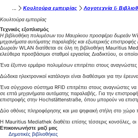
Β
Κουλτούρα εμπειρίας
Λογοτεχνία & Βιβλιο
Μετάβαση στο περιεχόμενο
ρ
Κουλτούρα εμπειρίας
ί
Τεχνικός εξοπλισμός
Η βιβλιοθήκη πολυμέσων του Μαυρίκιου προσφέρει δωρεάν Wi-F
σ
μηχανήματα αυτόματης παραλαβής και εξωτερικής επιστροφής κ
κ
Δωρεάν WLAN διατίθεται σε όλη τη βιβλιοθήκη Mauritius Medi
ελεύθερα προσβάσιμοι σταθμοί εργασίας Διαδικτύου, οι οποίοι 
ε
Ένα έξυπνο ερμάριο πολυμέσων επιτρέπει στους αναγνώστες μ
σ
τ
Δώδεκα ηλεκτρονικοί κατάλογοι είναι διαθέσιμοι για την έρ
ε
Ένα σύγχρονο σύστημα RFID επιτρέπει στους αναγνώστες να δα
σε επτά μηχανήματα αυτόματης παραλαβής. Για την επιστροφή
ε
επιστροφής στην Hochstättenstraße, όπου μπορούν να επιστρ
δ
Δύο οθόνες πληροφόρησης και μια ψηφιακή στήλη στο χώρο πα
ώ
Η Mauritius Mediathek διαθέτει επίσης τέσσερις κονσόλες, οι
:
Επικοινωνήστε μαζί μας
Δημοτικές βιβλιοθήκες