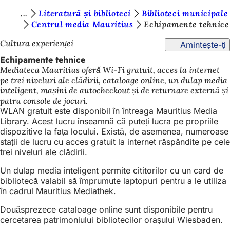
S
Literatură și biblioteci
Biblioteci municipale
Salt la conținut
Centrul media Mauritius
Echipamente tehnice
u
Cultura experienței
Amintește-ți
n
Echipamente tehnice
t
Mediateca Mauritius oferă Wi-Fi gratuit, acces la internet
e
pe trei niveluri ale clădirii, cataloage online, un dulap media
inteligent, mașini de autocheckout și de returnare externă și
ț
patru console de jocuri.
i
WLAN gratuit este disponibil în întreaga Mauritius Media
Library. Acest lucru înseamnă că puteți lucra pe propriile
a
dispozitive la fața locului. Există, de asemenea, numeroase
i
stații de lucru cu acces gratuit la internet răspândite pe cele
trei niveluri ale clădirii.
c
Un dulap media inteligent permite cititorilor cu un card de
i
bibliotecă valabil să împrumute laptopuri pentru a le utiliza
:
în cadrul Mauritius Mediathek.
Douăsprezece cataloage online sunt disponibile pentru
cercetarea patrimoniului bibliotecilor orașului Wiesbaden.