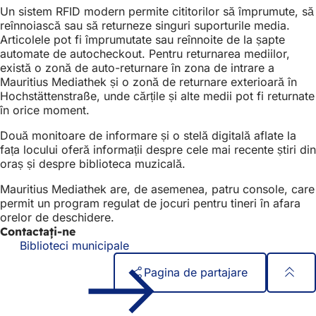
Un sistem RFID modern permite cititorilor să împrumute, să
reînnoiască sau să returneze singuri suporturile media.
Articolele pot fi împrumutate sau reînnoite de la șapte
automate de autocheckout. Pentru returnarea mediilor,
există o zonă de auto-returnare în zona de intrare a
Mauritius Mediathek și o zonă de returnare exterioară în
Hochstättenstraße, unde cărțile și alte medii pot fi returnate
în orice moment.
Două monitoare de informare și o stelă digitală aflate la
fața locului oferă informații despre cele mai recente știri din
oraș și despre biblioteca muzicală.
Mauritius Mediathek are, de asemenea, patru console, care
permit un program regulat de jocuri pentru tineri în afara
orelor de deschidere.
Contactați-ne
Biblioteci municipale
Pagina de partajare
Zona
Acces rapid