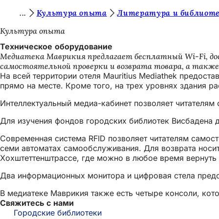
В
Культура опыта
Литература и библиот
Перейти к содержимому
ы
Культура опыта
з
Техническое оборудование
Медиатека Маврикия предлагает бесплатный Wi-Fi, до
д
самостоятельной проверки и возврата товара, а также
е
На всей территории отеля Mauritius Mediathek предоста
прямо на месте. Кроме того, на трех уровнях здания 
с
Интеллектуальный медиа-кабинет позволяет читателям 
ь
:
Для изучения фондов городских библиотек Висбадена д
Современная система RFID позволяет читателям самост
семи автоматах самообслуживания. Для возврата носит
Хохштеттенштрассе, где можно в любое время вернуть 
Два информационных монитора и цифровая стела предо
В медиатеке Маврикия также есть четыре консоли, ко
Свяжитесь с нами
Городские библиотеки