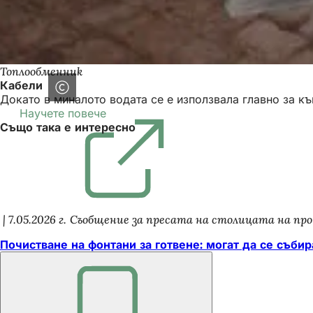
Топлообменник
Кабели
Докато в миналото водата се е използвала главно за къ
Научете повече
(Отваря
Също така е интересно
се
в
нов
раздел)
7.05.2026 г.
Съобщение за пресата на столицата на пр
Почистване на фонтани за готвене: могат да се съби
Не