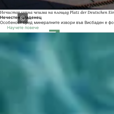
Нечистоплътна чешма на площад Platz der Deutschen Ein
Нечестен кладенец
Особеност сред минералните извори във Висбаден е фонт
Научете повече
(Отваря
се
в
нов
раздел)