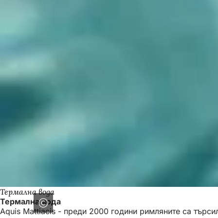
Термална вода
Термална вода
Aquis Mattiacis - преди 2000 години римляните са търси