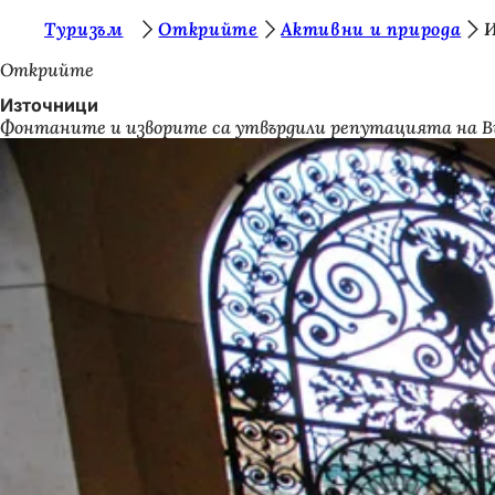
В
Туризъм
Открийте
Активни и природа
Преминаване към съдържанието
и
Открийте
е
Източници
Фонтаните и изворите са утвърдили репутацията на Висба
с
т
е
т
у
к
: