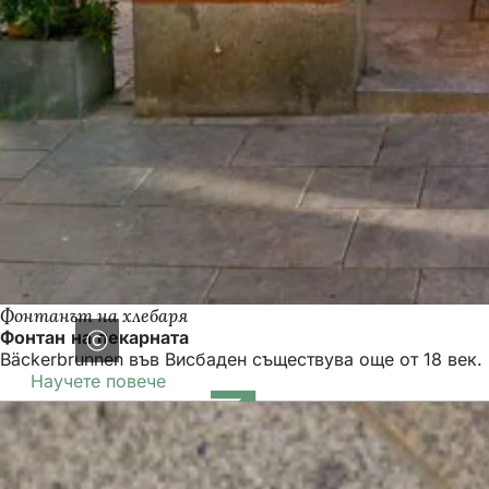
Фонтанът на хлебаря
Фонтан на пекарната
Bäckerbrunnen във Висбаден съществува още от 18 век.
Научете повече
(Отваря
се
в
нов
раздел)