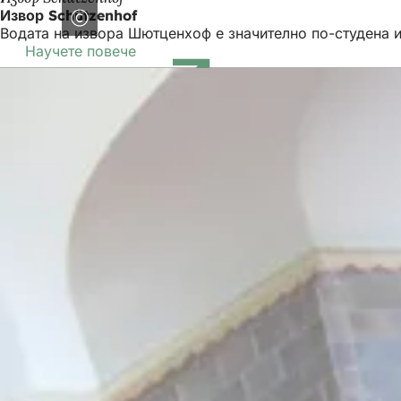
Извор Schützenhof
Водата на извора Шютценхоф е значително по-студена и
Научете повече
(Отваря
се
в
нов
раздел)