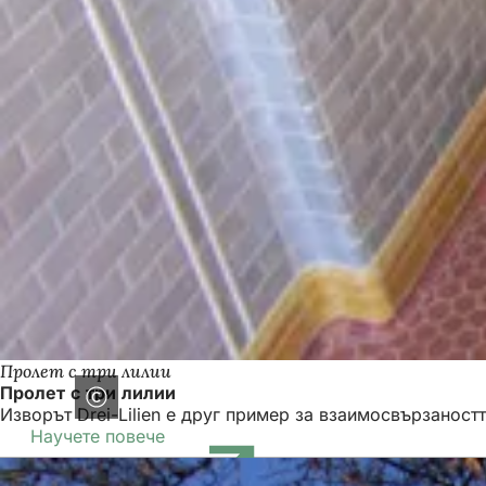
Пролет с три лилии
Пролет с три лилии
Изворът Drei-Lilien е друг пример за взаимосвързаностт
Научете повече
(Отваря
се
в