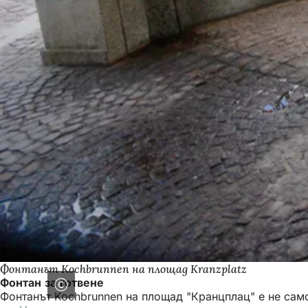
Фонтанът Kochbrunnen на площад Kranzplatz
Фонтан за готвене
Фонтанът Kochbrunnen на площад "Кранцплац" е не само