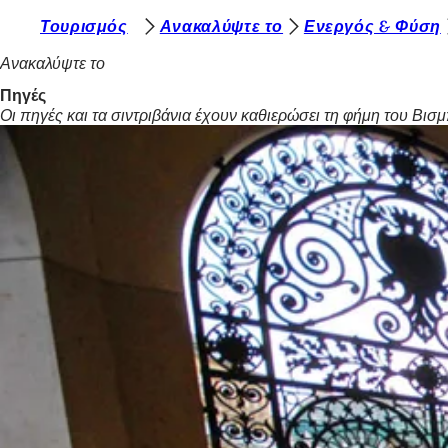
Β
Τουρισμός
Ανακαλύψτε το
Ενεργός & Φύση
Μετάβαση στο περιεχόμενο
ρ
Ανακαλύψτε το
ί
Πηγές
Οι πηγές και τα σιντριβάνια έχουν καθιερώσει τη φήμη του Βι
σ
κ
ε
σ
τ
ε
ε
δ
ώ
: