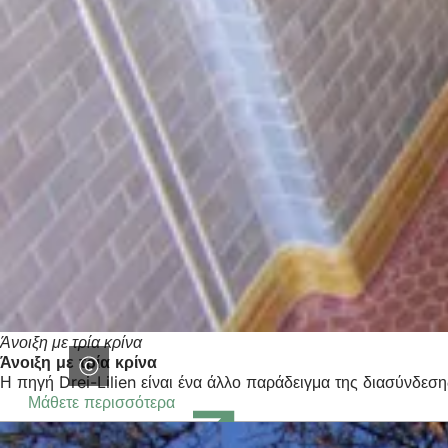
Άνοιξη με τρία κρίνα
Άνοιξη με τρία κρίνα
Η πηγή Drei-Lilien είναι ένα άλλο παράδειγμα της διασύνδε
Μάθετε περισσότερα
(Ανοίγει
σε
νέα