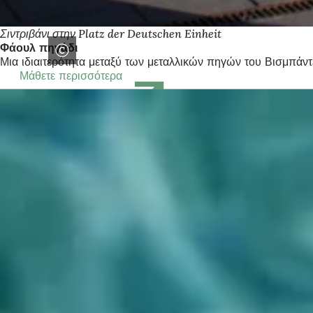
Σιντριβάνι στην Platz der Deutschen Einheit
Φάουλ πηγάδι
Μια ιδιαιτερότητα μεταξύ των μεταλλικών πηγών του Βισμπάντε
Μάθετε περισσότερα
(Ανοίγει
σε
νέα
καρτέλα)