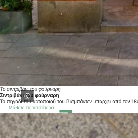
Το σιντριβάνι του φούρναρη
Σιντριβάνι του φούρναρη
Το πηγάδι του αρτοποιού του Βισμπάντεν υπάρχει από τον 18
Μάθετε περισσότερα
(Ανοίγει
σε
νέα
καρτέλα)