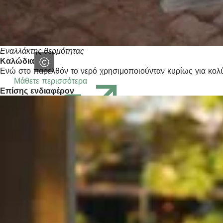
Εναλλάκτης θερμότητας
Καλώδια
Ενώ στο παρελθόν το νερό χρησιμοποιούνταν κυρίως για κολύμ
Μάθετε περισσότερα
(Ανοίγει
Επίσης ενδιαφέρον
σε
νέα
καρτέλα)