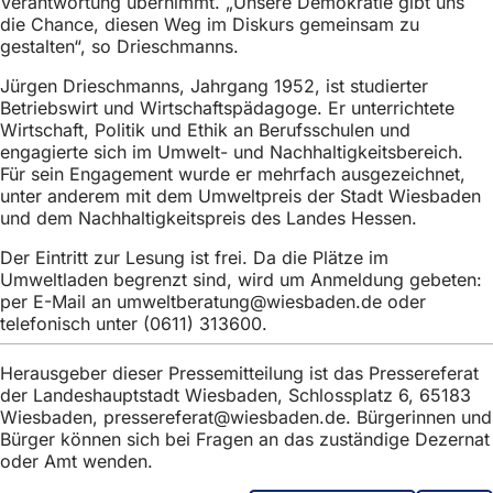
Verantwortung übernimmt. „Unsere Demokratie gibt uns
die Chance, diesen Weg im Diskurs gemeinsam zu
gestalten“, so Drieschmanns.
Jürgen Drieschmanns, Jahrgang 1952, ist studierter
Betriebswirt und Wirtschaftspädagoge. Er unterrichtete
Wirtschaft, Politik und Ethik an Berufsschulen und
engagierte sich im Umwelt- und Nachhaltigkeitsbereich.
Für sein Engagement wurde er mehrfach ausgezeichnet,
unter anderem mit dem Umweltpreis der Stadt Wiesbaden
und dem Nachhaltigkeitspreis des Landes Hessen.
Der Eintritt zur Lesung ist frei. Da die Plätze im
Umweltladen begrenzt sind, wird um Anmeldung gebeten:
per E-Mail an
umweltberatung
wiesbaden
de
oder
telefonisch unter (0611) 313600.
Herausgeber dieser Pressemitteilung ist das Pressereferat
der Landeshauptstadt Wiesbaden, Schlossplatz 6, 65183
Wiesbaden,
pressereferat
wiesbaden
de
. Bürgerinnen und
Bürger können sich bei Fragen an das zuständige Dezernat
oder Amt wenden.