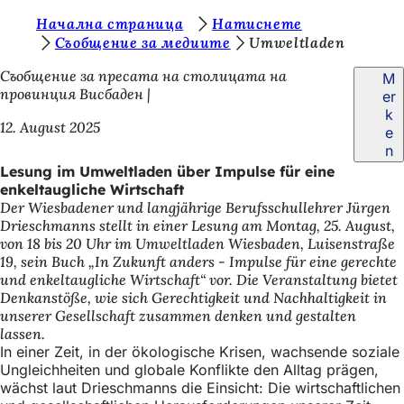
S
Начална страница
Натиснете
Inhalt anspringen
Съобщение за медиите
Umweltladen
i
Съобщение за пресата на столицата на
M
e
провинция Висбаден
er
b
k
12. August 2025
e
e
n
f
Lesung im Umweltladen über Impulse für eine
enkeltaugliche Wirtschaft
i
Der Wiesbadener und langjährige Berufsschullehrer Jürgen
n
Drieschmanns stellt in einer Lesung am Montag, 25. August,
von 18 bis 20 Uhr im Umweltladen Wiesbaden, Luisenstraße
d
19, sein Buch „In Zukunft anders - Impulse für eine gerechte
e
und enkeltaugliche Wirtschaft“ vor. Die Veranstaltung bietet
Denkanstöße, wie sich Gerechtigkeit und Nachhaltigkeit in
n
unserer Gesellschaft zusammen denken und gestalten
s
lassen.
In einer Zeit, in der ökologische Krisen, wachsende soziale
i
Ungleichheiten und globale Konflikte den Alltag prägen,
c
wächst laut Drieschmanns die Einsicht: Die wirtschaftlichen