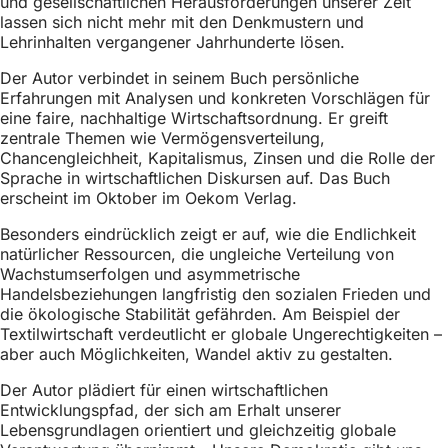
und gesellschaftlichen Herausforderungen unserer Zeit
h
lassen sich nicht mehr mit den Denkmustern und
Lehrinhalten vergangener Jahrhunderte lösen.
h
i
Der Autor verbindet in seinem Buch persönliche
Erfahrungen mit Analysen und konkreten Vorschlägen für
e
eine faire, nachhaltige Wirtschaftsordnung. Er greift
r
zentrale Themen wie Vermögensverteilung,
Chancengleichheit, Kapitalismus, Zinsen und die Rolle der
:
Sprache in wirtschaftlichen Diskursen auf. Das Buch
erscheint im Oktober im Oekom Verlag.
Besonders eindrücklich zeigt er auf, wie die Endlichkeit
natürlicher Ressourcen, die ungleiche Verteilung von
Wachstumserfolgen und asymmetrische
Handelsbeziehungen langfristig den sozialen Frieden und
die ökologische Stabilität gefährden. Am Beispiel der
Textilwirtschaft verdeutlicht er globale Ungerechtigkeiten –
aber auch Möglichkeiten, Wandel aktiv zu gestalten.
Der Autor plädiert für einen wirtschaftlichen
Entwicklungspfad, der sich am Erhalt unserer
Lebensgrundlagen orientiert und gleichzeitig globale