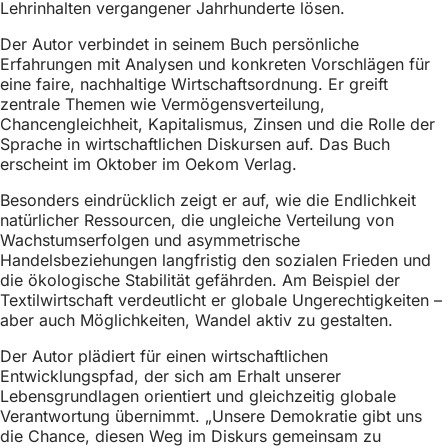
Lehrinhalten vergangener Jahrhunderte lösen.
h
h
Der Autor verbindet in seinem Buch persönliche
Erfahrungen mit Analysen und konkreten Vorschlägen für
i
eine faire, nachhaltige Wirtschaftsordnung. Er greift
zentrale Themen wie Vermögensverteilung,
e
Chancengleichheit, Kapitalismus, Zinsen und die Rolle der
r
Sprache in wirtschaftlichen Diskursen auf. Das Buch
erscheint im Oktober im Oekom Verlag.
:
Besonders eindrücklich zeigt er auf, wie die Endlichkeit
natürlicher Ressourcen, die ungleiche Verteilung von
Wachstumserfolgen und asymmetrische
Handelsbeziehungen langfristig den sozialen Frieden und
die ökologische Stabilität gefährden. Am Beispiel der
Textilwirtschaft verdeutlicht er globale Ungerechtigkeiten –
aber auch Möglichkeiten, Wandel aktiv zu gestalten.
Der Autor plädiert für einen wirtschaftlichen
Entwicklungspfad, der sich am Erhalt unserer
Lebensgrundlagen orientiert und gleichzeitig globale
Verantwortung übernimmt. „Unsere Demokratie gibt uns
die Chance, diesen Weg im Diskurs gemeinsam zu