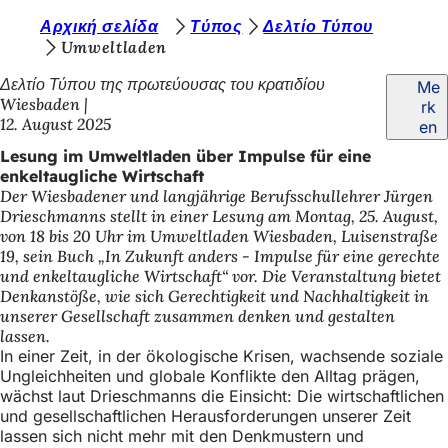
S
Αρχική σελίδα
Τύπος
Δελτίο Τύπου
Inhalt anspringen
Umweltladen
i
Δελτίο Τύπου της πρωτεύουσας του κρατιδίου
Me
e
Wiesbaden
rk
b
12. August 2025
en
e
Lesung im Umweltladen über Impulse für eine
enkeltaugliche Wirtschaft
f
Der Wiesbadener und langjährige Berufsschullehrer Jürgen
i
Drieschmanns stellt in einer Lesung am Montag, 25. August,
von 18 bis 20 Uhr im Umweltladen Wiesbaden, Luisenstraße
n
19, sein Buch „In Zukunft anders - Impulse für eine gerechte
d
und enkeltaugliche Wirtschaft“ vor. Die Veranstaltung bietet
Denkanstöße, wie sich Gerechtigkeit und Nachhaltigkeit in
e
unserer Gesellschaft zusammen denken und gestalten
lassen.
n
In einer Zeit, in der ökologische Krisen, wachsende soziale
s
Ungleichheiten und globale Konflikte den Alltag prägen,
wächst laut Drieschmanns die Einsicht: Die wirtschaftlichen
i
und gesellschaftlichen Herausforderungen unserer Zeit
c
lassen sich nicht mehr mit den Denkmustern und