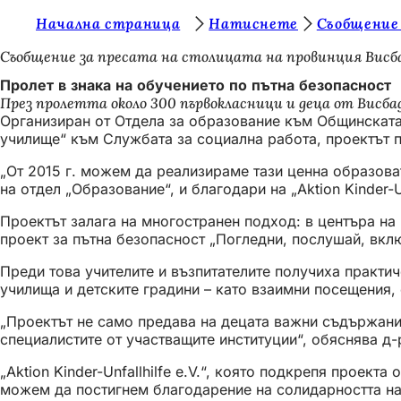
В
Начална страница
Натиснете
Съобщение
Преминаване към съдържанието
и
Съобщение за пресата на столицата на провинция Висб
е
Пролет в знака на обучението по пътна безопасност
През пролетта около 300 първокласници и деца от Висбад
с
Организиран от Отдела за образование към Общинската д
т
училище“ към Службата за социална работа, проектът п
е
„От 2015 г. можем да реализираме тази ценна образоват
на отдел „Образование“, и благодари на „Aktion Kinder-
т
у
Проектът залага на многостранен подход: в центъра на
проект за пътна безопасност „Погледни, послушай, вклю
к
Преди това учителите и възпитателите получиха практич
:
училища и детските градини – като взаимни посещения,
„Проектът не само предава на децата важни съдържания
специалистите от участващите институции“, обяснява д
„Aktion Kinder-Unfallhilfe e.V.“, която подкрепя проек
можем да постигнем благодарение на солидарността на 