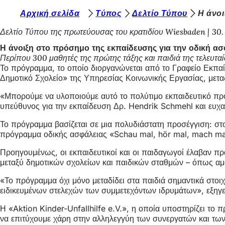
Β
Αρχική σελίδα
Τύπος
Δελτίο Τύπου
Η άνοι
Μετάβαση στο περιεχόμενο
ρ
Δελτίο Τύπου της πρωτεύουσας του κρατιδίου Wiesbaden
30.
ί
Η άνοιξη στο πρόσημο της εκπαίδευσης για την οδική ασ
Περίπου 300 μαθητές της πρώτης τάξης και παιδιά της τελευτα
σ
Το πρόγραμμα, το οποίο διοργανώνεται από το Γραφείο Εκπαί
κ
Δημοτικό Σχολείο» της Υπηρεσίας Κοινωνικής Εργασίας, μεταδ
ε
«Μπορούμε να υλοποιούμε αυτό το πολύτιμο εκπαιδευτικό πρό
υπεύθυνος για την εκπαίδευση Δρ. Hendrik Schmehl και ευχαρι
σ
τ
Το πρόγραμμα βασίζεται σε μια πολυδιάστατη προσέγγιση: στο
πρόγραμμα οδικής ασφάλειας «Schau mal, hör mal, mach mal 
ε
Προηγουμένως, οι εκπαιδευτικοί και οι παιδαγωγοί έλαβαν πρ
ε
μεταξύ δημοτικών σχολείων και παιδικών σταθμών – όπως αμοι
δ
«Το πρόγραμμα όχι μόνο μεταδίδει στα παιδιά σημαντικά στοιχ
ώ
ειδικευμένων στελεχών των συμμετεχόντων ιδρυμάτων», εξηγε
:
Η «Aktion Kinder-Unfallhilfe e.V.», η οποία υποστηρίζει τ
να επιτύχουμε χάρη στην αλληλεγγύη των συνεργατών και των δ