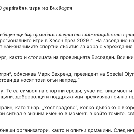
 държавни игри на Висбаден
исбаден ще бъде домакин на едно от най-мащабните при
регионалните игри в Хесен през 2029 г. На заседание н
т най-значимите спортни събития за хора с увреждания 
г, както и столицата на провинцията Висбаден. Всички
ри“, обяснява Марк Бехренд, президент на Special Olym
тови да носят този огън напред.“
у. Те са символ на спортни срещи, участие, видимост и
бщини, доброволци и поддръжници преживяват силно пр
рлин, като т.нар. „хост градове“, колко дълбоко е вко
и сигнал е значим именно в момент, в който темите, св
, бивши организатори, както и опитни домакини. След и