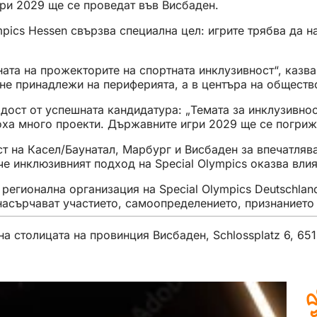
ри 2029 ще се проведат във Висбаден.
mpics Hessen свързва специална цел: игрите трябва да н
ината на прожекторите на спортната инклузивност“, каз
 не принадлежи на периферията, а в центъра на обществ
дост от успешната кандидатура: „Темата за инклузивно
оха много проекти. Държавните игри 2029 ще се погриж
ст на Касел/Баунатал, Марбург и Висбаден за впечатля
че инклюзивният подход на Special Olympics оказва вли
ата регионална организация на Special Olympics Deutsch
насърчават участието, самоопределението, признанието
а столицата на провинция Висбаден, Schlossplatz 6, 65