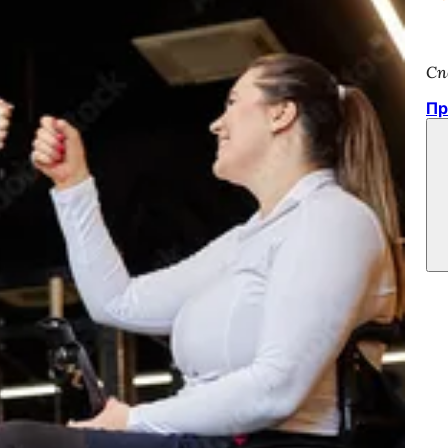
Сп
Пр