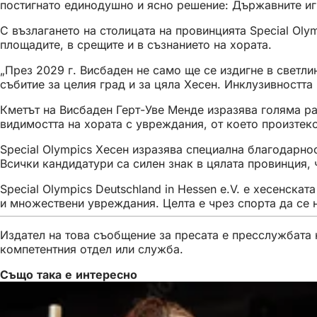
постигнато единодушно и ясно решение: Държавните иг
С възлагането на столицата на провинцията Special Oly
площадите, в срещите и в съзнанието на хората.
„През 2029 г. Висбаден не само ще се издигне в светл
събитие за целия град и за цяла Хесен. Инклузивността
Кметът на Висбаден Герт-Уве Менде изразява голяма ра
видимостта на хората с увреждания, от което произтек
Special Olympics Хесен изразява специална благодарно
Всички кандидатури са силен знак в цялата провинция, 
Special Olympics Deutschland in Hessen e.V. е хесенск
и множествени увреждания. Целта е чрез спорта да се 
Издател на това съобщение за пресата е пресслужбата н
компетентния отдел или служба.
Също така е интересно