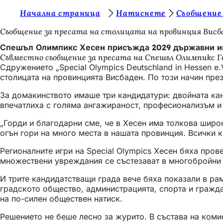
В
Начална страница
Натиснете
Съобщение
Преминаване към съдържанието
и
Съобщение за пресата на столицата на провинция Висб
е
Спешъл Олимпикс Хесен присъжда 2029 държавни и
Съвместно съобщение за пресата на Спешъл Олимпикс Г
с
Сдружението „Special Olympics Deutschland in Hessen e
т
столицата на провинцията Висбаден. По този начин през
е
За домакинството имаше три кандидатури: двойната кан
впечатлиха с голяма ангажираност, професионализъм и 
т
у
„Горди и благодарни сме, че в Хесен има толкова широк
огън гори на много места в нашата провинция. Всички к
к
Регионалните игри на Special Olympics Хесен бяха пров
:
множествени увреждания се състезават в многобройни 
И трите кандидатстващи града вече бяха показали в ра
градското общество, администрацията, спорта и гражда
на по-силен обществен натиск.
Решението не беше лесно за журито. В състава на коми