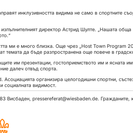
аправят инклузивността видима не само в спортните съо
ва изпълнителният директор Астрид Шулте. „Нашата обща
ото.“
стта ми е много близка. Още чрез „Host Town Program 2
ат темата да бъде разпространена още повече в градск
ващите им презентации, гостоприемството им и ясната и
яние далеч отвъд спорта.
land. Асоциацията организира целогодишни спортни, съст
 и социалната видимост.
183 Висбаден,
pressereferat
wiesbaden
de
. Гражданите, 