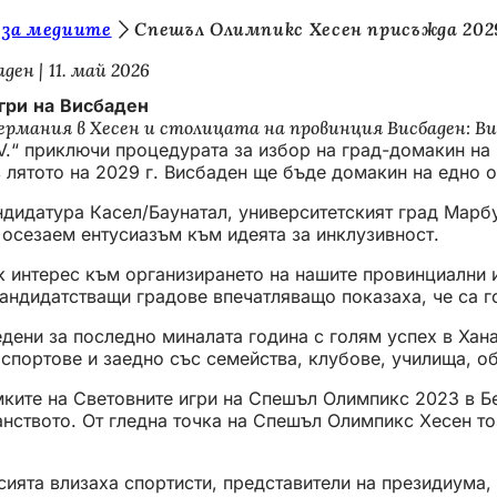
 за медиите
Спешъл Олимпикс Хесен присъжда 2029
аден
11. май 2026
гри на Висбаден
ермания в Хесен и столицата на провинция Висбаден: В
.V.“ приключи процедурата за избор на град-домакин на 
 лятото на 2029 г. Висбаден ще бъде домакин на едно о
дидатура Касел/Баунатал, университетският град Марбур
осезаем ентусиазъм към идеята за инклузивност.
 интерес към организирането на нашите провинциални иг
андидатстващи градове впечатляващо показаха, че са го
едени за последно миналата година с голям успех в Хана
спортове и заедно със семейства, клубове, училища, о
мките на Световните игри на Спешъл Олимпикс 2023 в Бе
нството. От гледна точка на Спешъл Олимпикс Хесен тоз
сията влизаха спортисти, представители на президиума