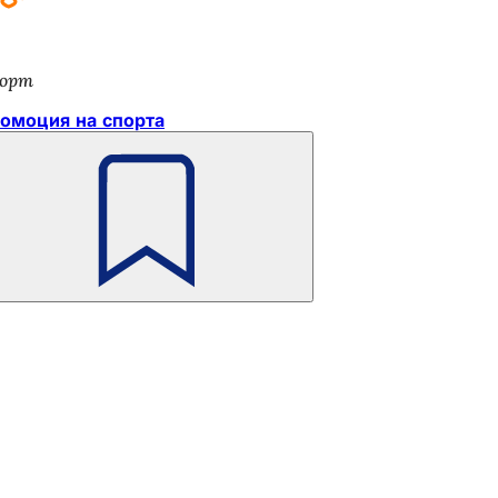
орт
омоция на спорта
Не
забравяйте