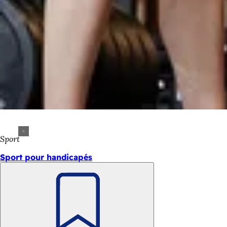
Sport
Sport pour handicapés
Retenir
Pied
Accès rapide