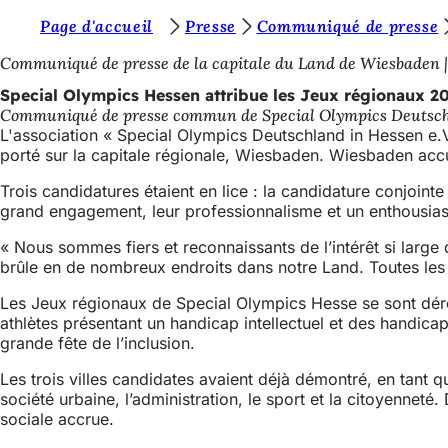
V
Page d'accueil
Presse
Communiqué de presse
Accéder au contenu
o
Communiqué de presse de la capitale du Land de Wiesbaden
u
Special Olympics Hessen attribue les Jeux régionaux 2
Communiqué de presse commun de Special Olympics Deutschland
s
L'association « Special Olympics Deutschland in Hessen e.
ê
porté sur la capitale régionale, Wiesbaden. Wiesbaden accue
t
Trois candidatures étaient en lice : la candidature conjoint
grand engagement, leur professionnalisme et un enthousias
e
s
« Nous sommes fiers et reconnaissants de l’intérêt si larg
brûle en de nombreux endroits dans notre Land. Toutes les 
i
Les Jeux régionaux de Special Olympics Hesse se sont déroul
c
athlètes présentant un handicap intellectuel et des handica
i
grande fête de l’inclusion.
:
Les trois villes candidates avaient déjà démontré, en tant 
société urbaine, l’administration, le sport et la citoyenne
sociale accrue.