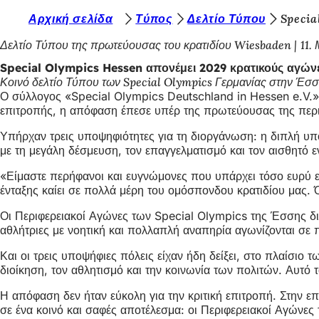
Β
Αρχική σελίδα
Τύπος
Δελτίο Τύπου
Specia
Μετάβαση στο περιεχόμενο
ρ
Δελτίο Τύπου της πρωτεύουσας του κρατιδίου Wiesbaden
11.
ί
Special Olympics Hessen απονέμει 2029 κρατικούς αγώ
Κοινό δελτίο Τύπου των Special Olympics Γερμανίας στην Έσσ
σ
Ο σύλλογος «Special Olympics Deutschland in Hessen e.V.»
κ
επιτροπής, η απόφαση έπεσε υπέρ της πρωτεύουσας της περιφ
ε
Υπήρχαν τρεις υποψηφιότητες για τη διοργάνωση: η διπλή υ
με τη μεγάλη δέσμευση, τον επαγγελματισμό και τον αισθητό ε
σ
τ
«Είμαστε περήφανοι και ευγνώμονες που υπάρχει τόσο ευρύ 
ένταξης καίει σε πολλά μέρη του ομόσπονδου κρατιδίου μας. Ό
ε
Οι Περιφερειακοί Αγώνες των Special Olympics της Έσσης διε
ε
αθλήτριες με νοητική και πολλαπλή αναπηρία αγωνίζονται σε π
δ
Και οι τρεις υποψήφιες πόλεις είχαν ήδη δείξει, στο πλαίσι
ώ
διοίκηση, τον αθλητισμό και την κοινωνία των πολιτών. Αυτό 
:
Η απόφαση δεν ήταν εύκολη για την κριτική επιτροπή. Στην ε
σε ένα κοινό και σαφές αποτέλεσμα: οι Περιφερειακοί Αγώνες