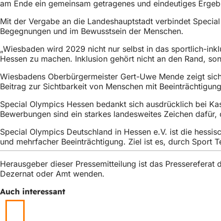
am Ende ein gemeinsam getragenes und eindeutiges Ergebni
h
Mit der Vergabe an die Landeshauptstadt verbindet Special 
h
Begegnungen und im Bewusstsein der Menschen.
i
„Wiesbaden wird 2029 nicht nur selbst in das sportlich-inkl
e
Hessen zu machen. Inklusion gehört nicht an den Rand, sond
r
Wiesbadens Oberbürgermeister Gert-Uwe Mende zeigt sich s
:
Beitrag zur Sichtbarkeit von Menschen mit Beeinträchtigung
Special Olympics Hessen bedankt sich ausdrücklich bei Kas
Bewerbungen sind ein starkes landesweites Zeichen dafür, 
Special Olympics Deutschland in Hessen e.V. ist die hess
und mehrfacher Beeinträchtigung. Ziel ist es, durch Sport 
Herausgeber dieser Pressemitteilung ist das Presserefera
Dezernat oder Amt wenden.
Auch interessant