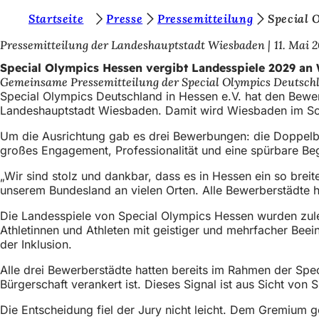
S
Startseite
Presse
Pressemitteilung
Special 
Inhalt anspringen
i
Pressemitteilung der Landeshauptstadt Wiesbaden
11. Mai 
e
Special Olympics Hessen vergibt Landesspiele 2029 an
Gemeinsame Pressemitteilung der Special Olympics Deutschl
b
Special Olympics Deutschland in Hessen e.V. hat den Bewe
e
Landeshauptstadt Wiesbaden. Damit wird Wiesbaden im Som
f
Um die Ausrichtung gab es drei Bewerbungen: die Doppelbe
großes Engagement, Professionalität und eine spürbare Bege
i
n
„Wir sind stolz und dankbar, dass es in Hessen ein so breit
unserem Bundesland an vielen Orten. Alle Bewerberstädte ha
d
Die Landesspiele von Special Olympics Hessen wurden zulet
e
Athletinnen und Athleten mit geistiger und mehrfacher Bee
n
der Inklusion.
s
Alle drei Bewerberstädte hatten bereits im Rahmen der Spe
i
Bürgerschaft verankert ist. Dieses Signal ist aus Sicht von
c
Die Entscheidung fiel der Jury nicht leicht. Dem Gremium g