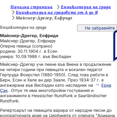
В
Начална страница
Енциклопедия на града
Преминаване към съдържанието
Енциклопедия на градовете от А до Я
и
Майснер-Дрегер, Елфриде
е
Енциклопедия на града
Не забравяйте
с
Майснер-Дрегер, Елфриде
т
Майснер-Дрегер, Елфриде
Оперна певица (сопрано)
е
родена: 30.11.1904 г. в Есен
т
умира: 10.09.1986 г. във Висбаден
у
Мейснер-Дрегер учи пеене във Виена в продължение
на четири години при певицата и вокален педагог
к
Гертруда Фоерстел (1880-1950). След това работи в
:
Берн, Есен и Хале ан дер Заале. През 1934-37 г. е
ангажирана във Висбаден като наследник на
Ерна
Сак
. Оттук тя има многобройни гостувания и
ангажименти в Hessischer Rundfunk и Saarländischer
Rundfunk.
Репертоарът на певицата варира от народни песни до
колоратурната ария на Цербинета от операта "Ариадна