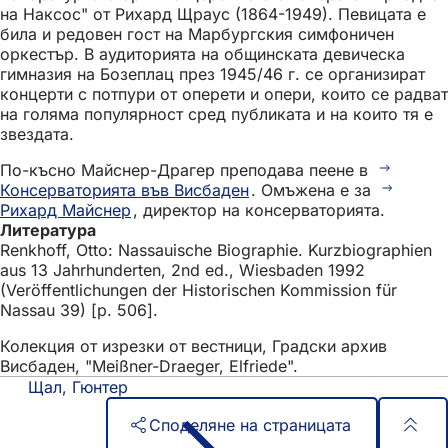
на Наксос" от Рихард Щраус (1864-1949). Певицата е
била и редовен гост на Марбургския симфоничен
оркестър. В аудиторията на общинската девическа
гимназия на Бозеплац през 1945/46 г. се организират
концерти с потпури от оперети и опери, които се радват
на голяма популярност сред публиката и на които тя е
звездата.
По-късно Майснер-Драгер преподава пеене в
Консерваторията във Висбаден
. Омъжена е за
Рихард Майснер
, директор на консерваторията.
Литература
Renkhoff, Otto: Nassauische Biographie. Kurzbiographien
aus 13 Jahrhunderten, 2nd ed., Wiesbaden 1992
(Veröffentlichungen der Historischen Kommission für
Nassau 39) [p. 506].
Колекция от изрезки от вестници, Градски архив
Висбаден, "Meißner-Draeger, Elfriede".
Щал, Гюнтер
Споделяне на страницата