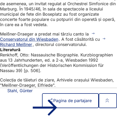
de asemenea, un invitat regulat al Orchestrei Simfonice din
Marburg. În 1945/46, în sala de spectacole a liceului
municipal de fete din Boseplatz au fost organizate
concerte foarte populare cu potpuriri din operetă și operă,
în care ea a fost vedeta.
Meißner-Draeger a predat mai târziu canto la
Conservatorul din Wiesbaden
. A fost căsătorită cu
Richard Meißner
, directorul conservatorului.
Literatură
Renkhoff, Otto: Nassauische Biographie. Kurzbiographien
aus 13 Jahrhunderten, ed. a 2-a, Wiesbaden 1992
(Veröffentlichungen der Historischen Kommission für
Nassau 39) [p. 506].
Colecția de tăieturi de ziare, Arhivele orașului Wiesbaden,
"Meißner-Draeger, Elfriede".
Stahl, Günter
Pagina de partajare
Zona
Acces rapid