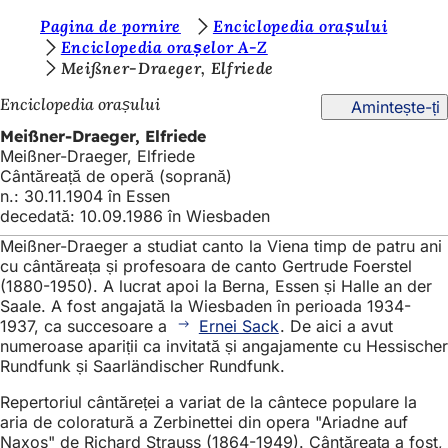
S
Pagina de pornire
Enciclopedia orașului
Salt la conținut
Enciclopedia orașelor A-Z
u
Meißner-Draeger, Elfriede
n
Enciclopedia orașului
Amintește-ți
t
Meißner-Draeger, Elfriede
e
Meißner-Draeger, Elfriede
Cântăreață de operă (soprană)
ț
n.: 30.11.1904 în Essen
i
decedată: 10.09.1986 în Wiesbaden
a
Meißner-Draeger a studiat canto la Viena timp de patru ani
cu cântăreața și profesoara de canto Gertrude Foerstel
i
(1880-1950). A lucrat apoi la Berna, Essen și Halle an der
c
Saale. A fost angajată la Wiesbaden în perioada 1934-
1937, ca succesoare a
Ernei Sack
. De aici a avut
i
numeroase apariții ca invitată și angajamente cu Hessischer
Rundfunk și Saarländischer Rundfunk.
:
Repertoriul cântăreței a variat de la cântece populare la
aria de coloratură a Zerbinettei din opera "Ariadne auf
Naxos" de Richard Strauss (1864-1949). Cântăreața a fost,