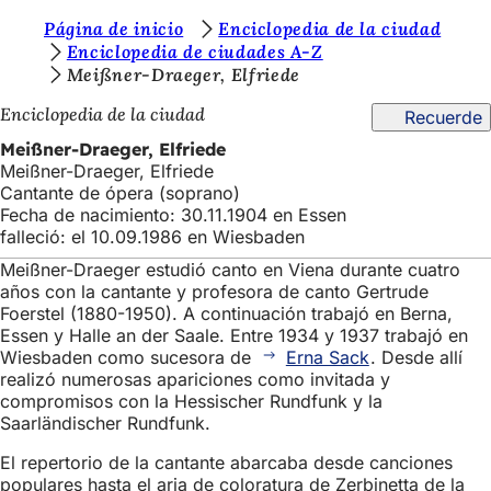
E
Página de inicio
Enciclopedia de la ciudad
Saltar al contenido
Enciclopedia de ciudades A-Z
s
Meißner-Draeger, Elfriede
t
Enciclopedia de la ciudad
Recuerde
á
Meißner-Draeger, Elfriede
s
Meißner-Draeger, Elfriede
Cantante de ópera (soprano)
a
Fecha de nacimiento: 30.11.1904 en Essen
q
falleció: el 10.09.1986 en Wiesbaden
u
Meißner-Draeger estudió canto en Viena durante cuatro
años con la cantante y profesora de canto Gertrude
í
Foerstel (1880-1950). A continuación trabajó en Berna,
:
Essen y Halle an der Saale. Entre 1934 y 1937 trabajó en
Wiesbaden como sucesora de
Erna Sack
. Desde allí
realizó numerosas apariciones como invitada y
compromisos con la Hessischer Rundfunk y la
Saarländischer Rundfunk.
El repertorio de la cantante abarcaba desde canciones
populares hasta el aria de coloratura de Zerbinetta de la