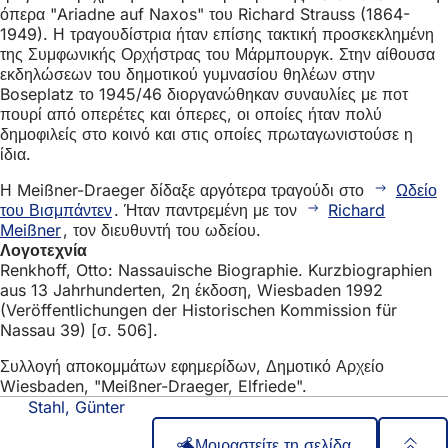
όπερα "Ariadne auf Naxos" του Richard Strauss (1864-
1949). Η τραγουδίστρια ήταν επίσης τακτική προσκεκλημένη
της Συμφωνικής Ορχήστρας του Μάρμπουργκ. Στην αίθουσα
εκδηλώσεων του δημοτικού γυμνασίου θηλέων στην
Boseplatz το 1945/46 διοργανώθηκαν συναυλίες με ποτ
πουρί από οπερέτες και όπερες, οι οποίες ήταν πολύ
δημοφιλείς στο κοινό και στις οποίες πρωταγωνιστούσε η
ίδια.
Η Meißner-Draeger δίδαξε αργότερα τραγούδι στο
Ωδείο
του Βισμπάντεν
. Ήταν παντρεμένη με τον
Richard
Meißner
, τον διευθυντή του ωδείου.
Λογοτεχνία
Renkhoff, Otto: Nassauische Biographie. Kurzbiographien
aus 13 Jahrhunderten, 2η έκδοση, Wiesbaden 1992
(Veröffentlichungen der Historischen Kommission für
Nassau 39) [σ. 506].
Συλλογή αποκομμάτων εφημερίδων, Δημοτικό Αρχείο
Wiesbaden, "Meißner-Draeger, Elfriede".
Stahl, Günter
Μοιραστείτε τη σελίδα