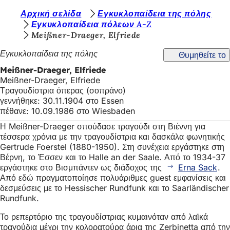
Β
Αρχική σελίδα
Εγκυκλοπαίδεια της πόλης
Μετάβαση στο περιεχόμενο
Εγκυκλοπαίδεια πόλεων A-Z
ρ
Meißner-Draeger, Elfriede
ί
Εγκυκλοπαίδεια της πόλης
Θυμηθείτε το
σ
Meißner-Draeger, Elfriede
κ
Meißner-Draeger, Elfriede
Τραγουδίστρια όπερας (σοπράνο)
ε
γεννήθηκε: 30.11.1904 στο Essen
σ
πέθανε: 10.09.1986 στο Wiesbaden
τ
Η Meißner-Draeger σπούδασε τραγούδι στη Βιέννη για
τέσσερα χρόνια με την τραγουδίστρια και δασκάλα φωνητικής
ε
Gertrude Foerstel (1880-1950). Στη συνέχεια εργάστηκε στη
ε
Βέρνη, το Έσσεν και το Halle an der Saale. Από το 1934-37
εργάστηκε στο Βισμπάντεν ως διάδοχος της
Erna Sack
.
δ
Από εδώ πραγματοποίησε πολυάριθμες guest εμφανίσεις και
δεσμεύσεις με το Hessischer Rundfunk και το Saarländischer
ώ
Rundfunk.
:
Το ρεπερτόριο της τραγουδίστριας κυμαινόταν από λαϊκά
τραγούδια μέχρι την κολορατούρα άρια της Zerbinetta από την