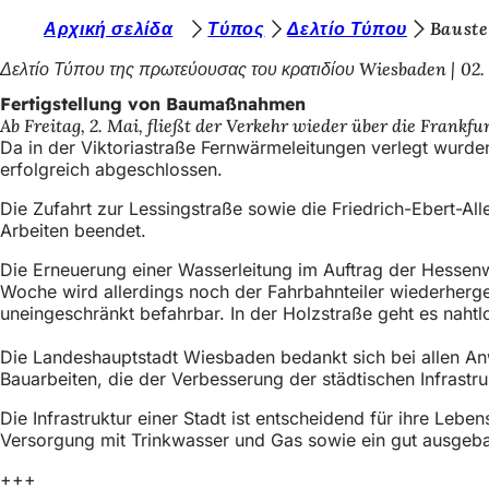
S
Αρχική σελίδα
Τύπος
Δελτίο Τύπου
Bauste
Inhalt anspringen
i
Δελτίο Τύπου της πρωτεύουσας του κρατιδίου Wiesbaden
02.
e
Fertigstellung von Baumaßnahmen
Ab Freitag, 2. Mai, fließt der Verkehr wieder über die Frankf
b
Da in der Viktoriastraße Fernwärmeleitungen verlegt wurde
e
erfolgreich abgeschlossen.
f
Die Zufahrt zur Lessingstraße sowie die Friedrich-Ebert-Al
Arbeiten beendet.
i
n
Die Erneuerung einer Wasserleitung im Auftrag der Hesse
Woche wird allerdings noch der Fahrbahnteiler wiederherge
d
uneingeschränkt befahrbar. In der Holzstraße geht es nahtlo
e
Die Landeshauptstadt Wiesbaden bedankt sich bei allen A
n
Bauarbeiten, die der Verbesserung der städtischen Infrast
s
Die Infrastruktur einer Stadt ist entscheidend für ihre Le
i
Versorgung mit Trinkwasser und Gas sowie ein gut ausgeba
c
+++