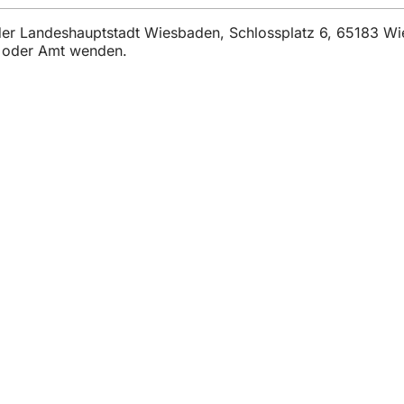
t der Landeshauptstadt Wiesbaden, Schlossplatz 6, 65183 W
t oder Amt wenden.
η
ρεσίες
 εκδηλώσεων
λιτών
ηση σχετικά με την ιστοσελίδα
προστασίας δεδομένων
ς
 την προσβασιμότητα