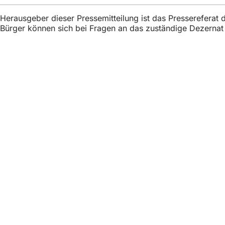
h
Herausgeber dieser Pressemitteilung ist das Presserefera
h
Bürger können sich bei Fragen an das zuständige Dezerna
i
e
r
Fußbereich
Γρήγορη πρόσβασ
:
Όλες οι υπη
Ημερολόγιο
Γραφείο πο
Ανατροφοδότ
Νομικά θέματα
Ρυθμίσεις 
Όροι χρήση
Δήλωση για