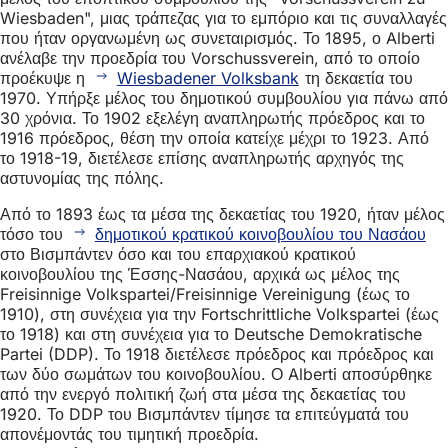
Wiesbaden", μιας τράπεζας για το εμπόριο και τις συναλλαγές
που ήταν οργανωμένη ως συνεταιρισμός. Το 1895, ο Alberti
ανέλαβε την προεδρία του Vorschussverein, από το οποίο
προέκυψε η
Wiesbadener Volksbank
τη δεκαετία του
1970. Υπήρξε μέλος του δημοτικού συμβουλίου για πάνω από
30 χρόνια. Το 1902 εξελέγη αναπληρωτής πρόεδρος και το
1916 πρόεδρος, θέση την οποία κατείχε μέχρι το 1923. Από
το 1918-19, διετέλεσε επίσης αναπληρωτής αρχηγός της
αστυνομίας της πόλης.
Από το 1893 έως τα μέσα της δεκαετίας του 1920, ήταν μέλος
τόσο του
δημοτικού κρατικού κοινοβουλίου του Νασάου
στο Βισμπάντεν όσο και του επαρχιακού κρατικού
κοινοβουλίου της Έσσης-Νασάου, αρχικά ως μέλος της
Freisinnige Volkspartei/Freisinnige Vereinigung (έως το
1910), στη συνέχεια για την Fortschrittliche Volkspartei (έως
το 1918) και στη συνέχεια για το Deutsche Demokratische
Partei (DDP). Το 1918 διετέλεσε πρόεδρος και πρόεδρος και
των δύο σωμάτων του κοινοβουλίου. Ο Alberti αποσύρθηκε
από την ενεργό πολιτική ζωή στα μέσα της δεκαετίας του
1920. Το DDP του Βισμπάντεν τίμησε τα επιτεύγματά του
απονέμοντάς του τιμητική προεδρία.