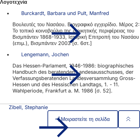
Λογοτεχνία
Burckardt, Barbara und Pult, Manfred
Βουλευτές του Νασάου. Βιογραφικό εγχειρίδιο. Μέρος 2:
Το τοπικό κοινοβούλιο της διοικητικής περιφέρειας του
Βισμπάντεν 1868-1933, Ιστορική Επιτροπή του Νασάου
(επιμ.), Βισμπάντεν 2003 [σ. 6στ.]
Lengemann, Jochen
Das Hessen-Parlament, 1946-1986: biographisches
Handbuch des beratenden Landesausschusses, der
Verfassungsberatenden Landesversammlung Gross-
Hessen und des Hessischen Landtags, 1. - 11.
Wahlperiode, Frankfurt a. M. 1986 [σ. 52].
Zibell, Stephanie
Μοιραστείτε τη σελίδα
Περιοχή
Γρήγορη πρόσβαση