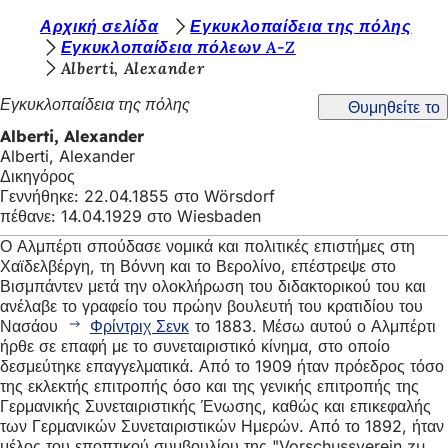
Β
Αρχική σελίδα
Εγκυκλοπαίδεια της πόλης
Μετάβαση στο περιεχόμενο
Εγκυκλοπαίδεια πόλεων A-Z
ρ
Alberti, Alexander
ί
Εγκυκλοπαίδεια της πόλης
Θυμηθείτε το
σ
Alberti, Alexander
κ
Alberti, Alexander
Δικηγόρος
ε
Γεννήθηκε: 22.04.1855 στο Wörsdorf
σ
πέθανε: 14.04.1929 στο Wiesbaden
τ
Ο Αλμπέρτι σπούδασε νομικά και πολιτικές επιστήμες στη
Χαϊδελβέργη, τη Βόννη και το Βερολίνο, επέστρεψε στο
ε
Βισμπάντεν μετά την ολοκλήρωση του διδακτορικού του και
ε
ανέλαβε το γραφείο του πρώην βουλευτή του κρατιδίου του
Νασάου
Φρίντριχ Σενκ
το 1883. Μέσω αυτού ο Αλμπέρτι
δ
ήρθε σε επαφή με το συνεταιριστικό κίνημα, στο οποίο
δεσμεύτηκε επαγγελματικά. Από το 1909 ήταν πρόεδρος τόσο
ώ
της εκλεκτής επιτροπής όσο και της γενικής επιτροπής της
:
Γερμανικής Συνεταιριστικής Ένωσης, καθώς και επικεφαλής
των Γερμανικών Συνεταιριστικών Ημερών. Από το 1892, ήταν
μέλος του εποπτικού συμβουλίου της "Vorschussverein zu