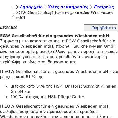
Β
Δημαρχείο
Όλες οι υπηρεσίες
Εταιρείες
Μετάβαση στο περιεχόμενο
EGW Gesellschaft für ein gesundes Wiesbaden
ρ
mbH
ί
Εταιρείες
Θυμηθείτε το
σ
EGW Gesellschaft für ein gesundes Wiesbaden mbH
κ
Σύμφωνα με το καταστατικό της, η EGW Gesellschaft für ein
gesundes Wiesbaden mbH, πρώην HSK Rhein-Main GmbH,
ε
είναι επιφορτισμένη, μεταξύ άλλων, με την παροχή υπηρεσιών
σ
διαχείρισης για εταιρείες που προωθούν την υγειονομική
περίθαλψη, κυρίως στον δημόσιο τομέα.
τ
Η EGW Gesellschaft für ein gesundes Wiesbaden mbH είναι
ε
μέτοχος κατά 51 % της
ε
μέτοχος κατά 51% της HSK, Dr Horst Schmidt Kliniken
δ
GmbH και
100 % μέτοχος της HSK Pflege GmbH.
ώ
:
Η EGW Gesellschaft für ein gesundes Wiesbaden mbH
ανέλαβε επίσης από την πρωτεύουσα του κρατιδίου
Wiesbaden να προωθήσει τον χαρακτηρισμό της πόλης ως