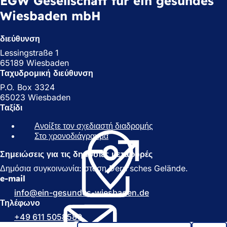
EGW Gesellschaft für ein gesundes
Wiesbaden mbH
διεύθυνση
Lessingstraße 1
65189 Wiesbaden
Ταχυδρομική διεύθυνση
P.O. Box 3324
65023 Wiesbaden
Ταξίδι
Ανοίξτε τον σχεδιαστή διαδρομής
(
Στο χρονοδιάγραμμα
(
Α
Α
ν
Σημειώσεις για τις δημόσιες μεταφορές
ν
ο
ο
ί
Δημόσια συγκοινωνία: στάση Dern'sches Gelände.
ί
γ
e-mail
γ
ε
info
ein-gesundes-wiesbaden
de
ε
ι
Τηλέφωνο
ι
σ
+49 611 5058580
σ
ε