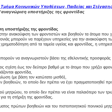
 Τμήμα Κοινωνικών Υποθέσεων, Παιδείας και Στέγαση
α/αναγνώριση υποστήριξης της φροντίδας
ση υποστήριξης της φροντίδας
την ανακούφιση των φροντιστών και βοηθούν τα άτομα που χρ
ειτονιάς μπορούν να παρέχουν υπηρεσίες για την ανακούφιση τ
ν χρηματοδότηση από τα ταμεία υγείας και φροντίδας, η υπηρ
ς μπορούν να αναγνωριστούν βάσει της εθελοντικής προσφοράς
ος σχέση έως τον δεύτερο βαθμό με το άτομο που χρήζει φροντί
άζονται φροντίδα,
ημίωση (με βάση τον κατώτατο μισθό),
 βοηθειών, το οποίο δεν πρέπει να έχει πραγματοποιηθεί πριν
κού μητρώου, το οποίο δεν πρέπει να είναι παλαιότερο των τρ
ια τη στήριξη της φροντίδας.
τος πρώτων βοηθειών και του πιστοποιητικού ποινικού μητρ