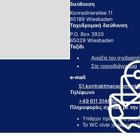
διεύθυνση
Konradinerallee 11
65189 Wiesbaden
Ταχυδρομική διεύθυνση
P.O. Box 3920
65029 Wiesbaden
Ταξίδι
Ανοίξτε τον σχεδιαστ
Στο χρονοδιάγραμμα
(
e-mail
ν
ο
51.kontraktmanagement
ί
Τηλέφωνο
γ
+49 611 314682
ε
Πληροφορίες σχετικά με τη
ι
σ
Υπάρχει πρόσβαση χωρίς
ε
Το WC είναι χωρίς εμπόδ
ν
έ