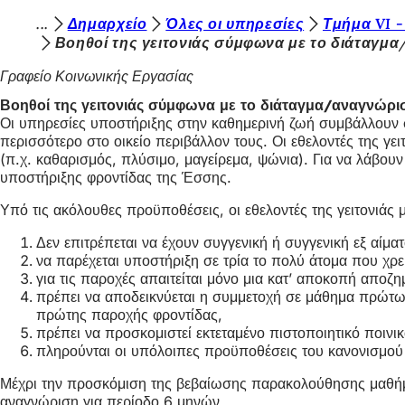
Β
Δημαρχείο
Όλες οι υπηρεσίες
Τμήμα VI -
Μετάβαση στο περιεχόμενο
Βοηθοί της γειτονιάς σύμφωνα με το διάταγμ
ρ
Γραφείο Κοινωνικής Εργασίας
ί
Βοηθοί της γειτονιάς σύμφωνα με το διάταγμα/αναγνώρι
σ
Οι υπηρεσίες υποστήριξης στην καθημερινή ζωή συμβάλλουν σ
κ
περισσότερο στο οικείο περιβάλλον τους. Οι εθελοντές της γ
(π.χ. καθαρισμός, πλύσιμο, μαγείρεμα, ψώνια). Για να λάβου
ε
υποστήριξης φροντίδας της Έσσης.
σ
Υπό τις ακόλουθες προϋποθέσεις, οι εθελοντές της γειτονιά
τ
Δεν επιτρέπεται να έχουν συγγενική ή συγγενική εξ αίματ
ε
να παρέχεται υποστήριξη σε τρία το πολύ άτομα που χρει
ε
για τις παροχές απαιτείται μόνο μια κατ’ αποκοπή αποζ
πρέπει να αποδεικνύεται η συμμετοχή σε μάθημα πρώτων
δ
πρώτης παροχής φροντίδας,
ώ
πρέπει να προσκομιστεί εκτεταμένο πιστοποιητικό ποινι
πληρούνται οι υπόλοιπες προϋποθέσεις του κανονισμού γ
:
Μέχρι την προσκόμιση της βεβαίωσης παρακολούθησης μαθήμα
αναγνώριση για περίοδο 6 μηνών.