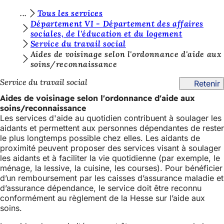
V
Tous les services
Accéder au contenu
Département VI - Département des affaires
o
sociales, de l'éducation et du logement
Service du travail social
u
Aides de voisinage selon l'ordonnance d'aide aux
s
soins/reconnaissance
ê
Service du travail social
Retenir
t
Aides de voisinage selon l'ordonnance d'aide aux
e
soins/reconnaissance
Les services d'aide au quotidien contribuent à soulager les
s
aidants et permettent aux personnes dépendantes de rester
i
le plus longtemps possible chez elles. Les aidants de
proximité peuvent proposer des services visant à soulager
c
les aidants et à faciliter la vie quotidienne (par exemple, le
ménage, la lessive, la cuisine, les courses). Pour bénéficier
i
d’un remboursement par les caisses d’assurance maladie et
:
d’assurance dépendance, le service doit être reconnu
conformément au règlement de la Hesse sur l’aide aux
soins.