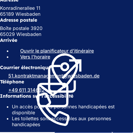
Konradinerallee 11
65189 Wiesbaden
Adresse postale
Boîte postale 3920
65029 Wiesbaden
Arrivée
Ouvrir le planificateur d'itinéraire
(
Vers l'horaire
(
S
S
'
Courrier électronique
'
o
o
u
51.kontraktmanagement
wiesbaden
de
u
v
Téléphone
v
r
+49 611 314682
r
e
Informations sur l'accessibilité
e
d
d
a
Un accès pour les personnes handicapées est
a
n
disponible
n
s
Les toilettes sont accessibles aux personnes
s
u
handicapées
u
n