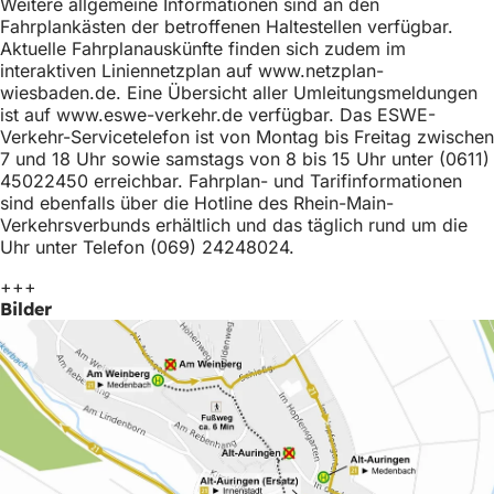
Weitere allgemeine Informationen sind an den
h
Fahrplankästen der betroffenen Haltestellen verfügbar.
h
Aktuelle Fahrplanauskünfte finden sich zudem im
interaktiven Liniennetzplan auf www.netzplan-
i
wiesbaden.de. Eine Übersicht aller Umleitungsmeldungen
ist auf www.eswe-verkehr.de verfügbar. Das ESWE-
e
Verkehr-Servicetelefon ist von Montag bis Freitag zwischen
r
7 und 18 Uhr sowie samstags von 8 bis 15 Uhr unter (0611)
45022450 erreichbar. Fahrplan- und Tarifinformationen
:
sind ebenfalls über die Hotline des Rhein-Main-
Verkehrsverbunds erhältlich und das täglich rund um die
Uhr unter Telefon (069) 24248024.
+++
Bilder