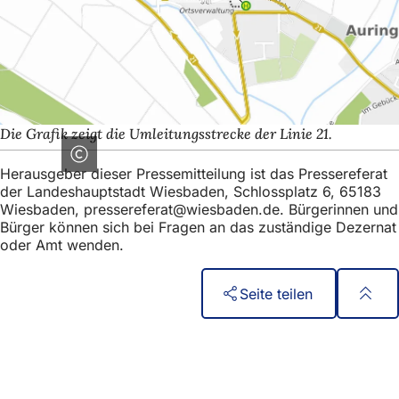
Die Grafik zeigt die Umleitungsstrecke der Linie 21.
Herausgeber dieser Pressemitteilung ist das Pressereferat
der Landeshauptstadt Wiesbaden, Schlossplatz 6, 65183
Wiesbaden,
pressereferat
wiesbaden
de
. Bürgerinnen und
Bürger können sich bei Fragen an das zuständige Dezernat
oder Amt wenden.
Seite teilen
Fußbereich
Quick access
All services
Calendar of events
Citizens' office