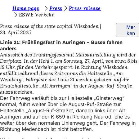
S
Home page
Press
Press release
Inhalt anspringen
ESWE Verkehr
i
Press release of the state capital Wiesbaden
Mer
e
23. April 2025
ken
b
Linie 21: Frühlingsfest in Auringen – Busse fahren
e
anders
Anlässlich des Frühlingsfests mit Maibaumstellung wird der
f
Dorfplatz, In der Hohl 1, am Sonntag, 27. April, von etwa 8 bis
i
19 Uhr, für den Verkehr gesperrt. In Richtung Wiesbaden
entfällt während dieses Zeitraums die Haltestelle „Am
n
Weinberg”. Fahrgäste der Linie 21 werden gebeten, auf die
d
Ersatzhaltestelle „Alt Auringen” in der August-Ruf-Straße
auszuweichen.
e
Der Fahrweg verläuft bis zur Haltestelle „Ginsterweg“
normal, führt weiter über die August-Ruf-Straße zur
n
Haltestelle „August-Ruf-Straße“, danach links über Alt
s
Auringen und auf der K 659 in Richtung Naurod, ehe es
weiter über den normalen Linienweg geht. Der Fahrweg in
i
Richtung Medenbach ist nicht betroffen.
c