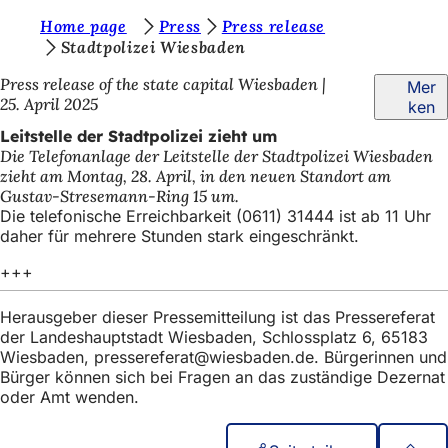
S
Home page
Press
Press release
Inhalt anspringen
Stadtpolizei Wiesbaden
i
Press release of the state capital Wiesbaden
Mer
e
25. April 2025
ken
b
Leitstelle der Stadtpolizei zieht um
e
Die Telefonanlage der Leitstelle der Stadtpolizei Wiesbaden
zieht am Montag, 28. April, in den neuen Standort am
f
Gustav-Stresemann-Ring 15 um.
i
Die telefonische Erreichbarkeit (0611) 31444 ist ab 11 Uhr
daher für mehrere Stunden stark eingeschränkt.
n
+++
d
e
Herausgeber dieser Pressemitteilung ist das Pressereferat
n
der Landeshauptstadt Wiesbaden, Schlossplatz 6, 65183
Wiesbaden,
pressereferat
wiesbaden
de
. Bürgerinnen und
s
Bürger können sich bei Fragen an das zuständige Dezernat
oder Amt wenden.
i
c