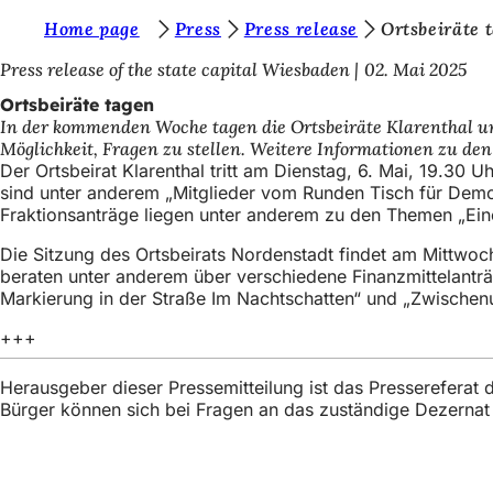
S
Home page
Press
Press release
Ortsbeiräte 
Inhalt anspringen
i
Press release of the state capital Wiesbaden
02. Mai 2025
e
Ortsbeiräte tagen
In der kommenden Woche tagen die Ortsbeiräte Klarenthal un
b
Möglichkeit, Fragen zu stellen. Weitere Informationen zu den
e
Der Ortsbeirat Klarenthal tritt am Dienstag, 6. Mai, 19.
sind unter anderem „Mitglieder vom Runden Tisch für Demo
f
Fraktionsanträge liegen unter anderem zu den Themen „Eine
i
Die Sitzung des Ortsbeirats Nordenstadt findet am Mittwoc
n
beraten unter anderem über verschiedene Finanzmittelanträ
Markierung in der Straße Im Nachtschatten“ und „Zwische
d
e
+++
n
Herausgeber dieser Pressemitteilung ist das Presserefera
s
Bürger können sich bei Fragen an das zuständige Dezerna
i
c