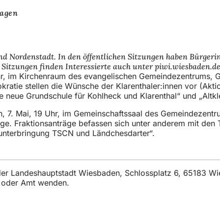
tagen
d Nordenstadt. In den öffentlichen Sitzungen haben Bürgerin
 Sitzungen finden Interessierte auch unter piwi.wiesbaden.de
30 Uhr, im Kirchenraum des evangelischen Gemeindezentrums
kratie stellen die Wünsche der Klarenthaler:innen vor (Ak
 neue Grundschule für Kohlheck und Klarenthal“ und „Altkle
h, 7. Mai, 19 Uhr, im Gemeinschaftssaal des Gemeindezentru
ge. Fraktionsanträge befassen sich unter anderem mit den 
nunterbringung TSCN und Ländchesdarter“.
t der Landeshauptstadt Wiesbaden, Schlossplatz 6, 65183 W
t oder Amt wenden.