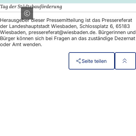
Tag der Städtebauförderung
Herausgeber dieser Pressemitteilung ist das Pressereferat
der Landeshauptstadt Wiesbaden, Schlossplatz 6, 65183
Wiesbaden,
pressereferat
wiesbaden
de
. Bürgerinnen und
Bürger können sich bei Fragen an das zuständige Dezernat
oder Amt wenden.
Seite teilen
Fußbereich
Quick access
All services
Calendar of events
Citizens' office
Feedback on the website
Legal matters
Data protection settings