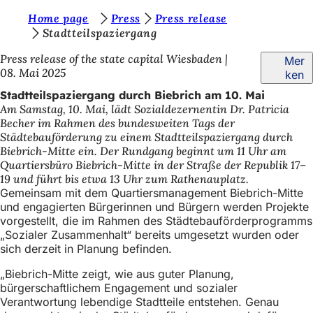
S
Home page
Press
Press release
Inhalt anspringen
Stadtteilspaziergang
i
Press release of the state capital Wiesbaden
Mer
e
08. Mai 2025
ken
b
Stadtteilspaziergang durch Biebrich am 10. Mai
e
Am Samstag, 10. Mai, lädt Sozialdezernentin Dr. Patricia
Becher im Rahmen des bundesweiten Tags der
f
Städtebauförderung zu einem Stadtteilspaziergang durch
i
Biebrich-Mitte ein. Der Rundgang beginnt um 11 Uhr am
Quartiersbüro Biebrich-Mitte in der Straße der Republik 17–
n
19 und führt bis etwa 13 Uhr zum Rathenauplatz.
d
Gemeinsam mit dem Quartiersmanagement Biebrich-Mitte
und engagierten Bürgerinnen und Bürgern werden Projekte
e
vorgestellt, die im Rahmen des Städtebauförderprogramms
„Sozialer Zusammenhalt“ bereits umgesetzt wurden oder
n
sich derzeit in Planung befinden.
s
„Biebrich-Mitte zeigt, wie aus guter Planung,
i
bürgerschaftlichem Engagement und sozialer
c
Verantwortung lebendige Stadtteile entstehen. Genau