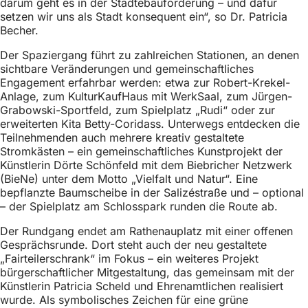
darum geht es in der Städtebauförderung – und dafür
h
setzen wir uns als Stadt konsequent ein“, so Dr. Patricia
h
Becher.
i
Der Spaziergang führt zu zahlreichen Stationen, an denen
sichtbare Veränderungen und gemeinschaftliches
e
Engagement erfahrbar werden: etwa zur Robert-Krekel-
r
Anlage, zum KulturKaufHaus mit WerkSaal, zum Jürgen-
Grabowski-Sportfeld, zum Spielplatz „Rudi“ oder zur
:
erweiterten Kita Betty-Coridass. Unterwegs entdecken die
Teilnehmenden auch mehrere kreativ gestaltete
Stromkästen – ein gemeinschaftliches Kunstprojekt der
Künstlerin Dörte Schönfeld mit dem Biebricher Netzwerk
(BieNe) unter dem Motto „Vielfalt und Natur“. Eine
bepflanzte Baumscheibe in der Salizéstraße und – optional
– der Spielplatz am Schlosspark runden die Route ab.
Der Rundgang endet am Rathenauplatz mit einer offenen
Gesprächsrunde. Dort steht auch der neu gestaltete
„Fairteilerschrank“ im Fokus – ein weiteres Projekt
bürgerschaftlicher Mitgestaltung, das gemeinsam mit der
Künstlerin Patricia Scheld und Ehrenamtlichen realisiert
wurde. Als symbolisches Zeichen für eine grüne