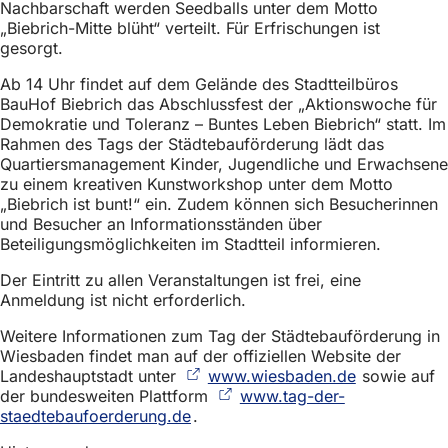
Nachbarschaft werden Seedballs unter dem Motto
„Biebrich-Mitte blüht“ verteilt. Für Erfrischungen ist
gesorgt.
Ab 14 Uhr findet auf dem Gelände des Stadtteilbüros
BauHof Biebrich das Abschlussfest der „Aktionswoche für
Demokratie und Toleranz – Buntes Leben Biebrich“ statt. Im
Rahmen des Tags der Städtebauförderung lädt das
Quartiersmanagement Kinder, Jugendliche und Erwachsene
zu einem kreativen Kunstworkshop unter dem Motto
„Biebrich ist bunt!“ ein. Zudem können sich Besucherinnen
und Besucher an Informationsständen über
Beteiligungsmöglichkeiten im Stadtteil informieren.
Der Eintritt zu allen Veranstaltungen ist frei, eine
Anmeldung ist nicht erforderlich.
Weitere Informationen zum Tag der Städtebauförderung in
Wiesbaden findet man auf der offiziellen Website der
Landeshauptstadt unter
www.wiesbaden.de
(Öffnet
sowie auf
der bundesweiten Plattform
www.tag-der-
in
staedtebaufoerderung.de
(Öffnet
.
einem
in
neuen