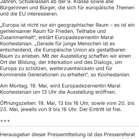
Jahren, Schulklassen ab der 9. Klasse sowie alle
h
Bürgerinnen und Bürger, die sich für europäische Themen
h
und die EU interessieren.
i
„Europa ist nicht nur ein geographischer Raum – es ist ein
gemeinsamer Raum für Frieden, Teilhabe und
e
Zusammenhalt“, erklärt Europadezernentin Maral
r
Koohestanian. „Gerade für junge Menschen ist es
entscheidend, die Europäische Union als gestaltbaren
:
Raum zu erleben. Mit der Ausstellung schaffen wir einen
Ort der Bildung, der Interkation und des Dialogs, um
Europa zu schützen, weiterzuentwickeln und für
kommende Generationen zu erhalten“, so Koohestanian.
Am Montag, 19. Mai, wird Europadezernentin Maral
Koohestanian um 13 Uhr die Ausstellung eröffnen.
Öffnungszeiten: 19. Mai, 13 bis 16 Uhr, sowie vom 20. bis
23. Mai, jeweils von 9 bis 16 Uhr. Der Eintritt ist frei.
+++
Herausgeber dieser Pressemitteilung ist das Pressereferat