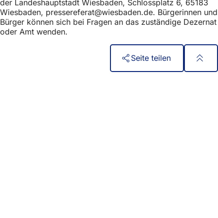
der Landeshauptstadt Wiesbaden, Schlossplatz 6, 65183
Wiesbaden,
pressereferat
wiesbaden
de
. Bürgerinnen und
Bürger können sich bei Fragen an das zuständige Dezernat
oder Amt wenden.
Seite teilen
Fußbereich
Quick access
All services
Calendar of events
Citizens' office
Feedback on the website
Legal matters
Data protection settings
Terms of use
Declaration on accessibility