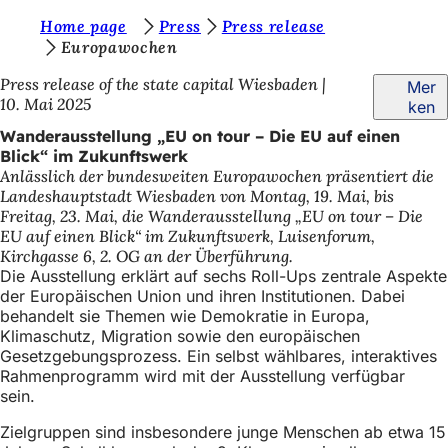
S
Home page
Press
Press release
Inhalt anspringen
Europawochen
i
Press release of the state capital Wiesbaden
Mer
e
10. Mai 2025
ken
b
Wanderausstellung „EU on tour – Die EU auf einen
e
Blick“ im Zukunftswerk
Anlässlich der bundesweiten Europawochen präsentiert die
f
Landeshauptstadt Wiesbaden von Montag, 19. Mai, bis
i
Freitag, 23. Mai, die Wanderausstellung „EU on tour – Die
EU auf einen Blick“ im Zukunftswerk, Luisenforum,
n
Kirchgasse 6, 2. OG an der Überführung.
d
Die Ausstellung erklärt auf sechs Roll-Ups zentrale Aspekte
der Europäischen Union und ihren Institutionen. Dabei
e
behandelt sie Themen wie Demokratie in Europa,
Klimaschutz, Migration sowie den europäischen
n
Gesetzgebungsprozess. Ein selbst wählbares, interaktives
s
Rahmenprogramm wird mit der Ausstellung verfügbar
sein.
i
c
Zielgruppen sind insbesondere junge Menschen ab etwa 15