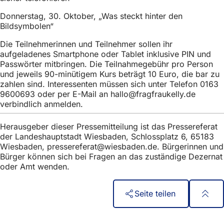
h
Donnerstag, 30. Oktober, „Was steckt hinter den
h
Bildsymbolen“
i
Die Teilnehmerinnen und Teilnehmer sollen ihr
e
aufgeladenes Smartphone oder Tablet inklusive PIN und
Passwörter mitbringen. Die Teilnahmegebühr pro Person
r
und jeweils 90-minütigem Kurs beträgt 10 Euro, die bar zu
:
zahlen sind. Interessenten müssen sich unter Telefon 0163
9600693 oder per E-Mail an
hallo
fragfraukelly
de
verbindlich anmelden.
Herausgeber dieser Pressemitteilung ist das Pressereferat
der Landeshauptstadt Wiesbaden, Schlossplatz 6, 65183
Wiesbaden,
pressereferat
wiesbaden
de
. Bürgerinnen und
Bürger können sich bei Fragen an das zuständige Dezernat
oder Amt wenden.
Seite teilen
Fußbereich
Quick access