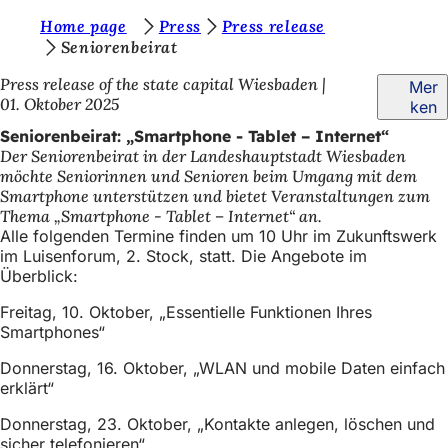
S
Home page
Press
Press release
Inhalt anspringen
Seniorenbeirat
i
Press release of the state capital Wiesbaden
Mer
e
01. Oktober 2025
ken
b
Seniorenbeirat: „Smartphone - Tablet – Internet“
e
Der Seniorenbeirat in der Landeshauptstadt Wiesbaden
möchte Seniorinnen und Senioren beim Umgang mit dem
f
Smartphone unterstützen und bietet Veranstaltungen zum
i
Thema „Smartphone - Tablet – Internet“ an.
Alle folgenden Termine finden um 10 Uhr im Zukunftswerk
n
im Luisenforum, 2. Stock, statt. Die Angebote im
d
Überblick:
e
Freitag, 10. Oktober, „Essentielle Funktionen Ihres
Smartphones“
n
s
Donnerstag, 16. Oktober, „WLAN und mobile Daten einfach
erklärt“
i
Donnerstag, 23. Oktober, „Kontakte anlegen, löschen und
c
sicher telefonieren“