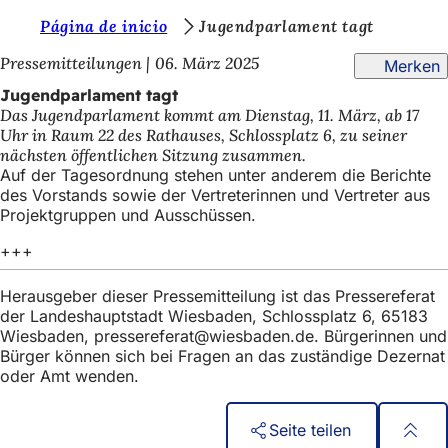
S
Página de inicio
Jugendparlament tagt
Inhalt anspringen
i
Pressemitteilungen
06. März 2025
Merken
e
Jugendparlament tagt
Das Jugendparlament kommt am Dienstag, 11. März, ab 17
b
Uhr in Raum 22 des Rathauses, Schlossplatz 6, zu seiner
e
nächsten öffentlichen Sitzung zusammen.
Auf der Tagesordnung stehen unter anderem die Berichte
f
des Vorstands sowie der Vertreterinnen und Vertreter aus
i
Projektgruppen und Ausschüssen.
n
+++
d
Herausgeber dieser Pressemitteilung ist das Pressereferat
e
der Landeshauptstadt Wiesbaden, Schlossplatz 6, 65183
Wiesbaden,
pressereferat
wiesbaden
de
. Bürgerinnen und
n
Bürger können sich bei Fragen an das zuständige Dezernat
s
oder Amt wenden.
i
c
Seite teilen