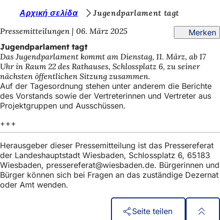
S
Αρχική σελίδα
Jugendparlament tagt
Inhalt anspringen
i
Pressemitteilungen
06. März 2025
Merken
e
Jugendparlament tagt
Das Jugendparlament kommt am Dienstag, 11. März, ab 17
b
Uhr in Raum 22 des Rathauses, Schlossplatz 6, zu seiner
e
nächsten öffentlichen Sitzung zusammen.
Auf der Tagesordnung stehen unter anderem die Berichte
f
des Vorstands sowie der Vertreterinnen und Vertreter aus
i
Projektgruppen und Ausschüssen.
n
+++
d
Herausgeber dieser Pressemitteilung ist das Pressereferat
e
der Landeshauptstadt Wiesbaden, Schlossplatz 6, 65183
Wiesbaden,
pressereferat
wiesbaden
de
. Bürgerinnen und
n
Bürger können sich bei Fragen an das zuständige Dezernat
s
oder Amt wenden.
i
c
Seite teilen