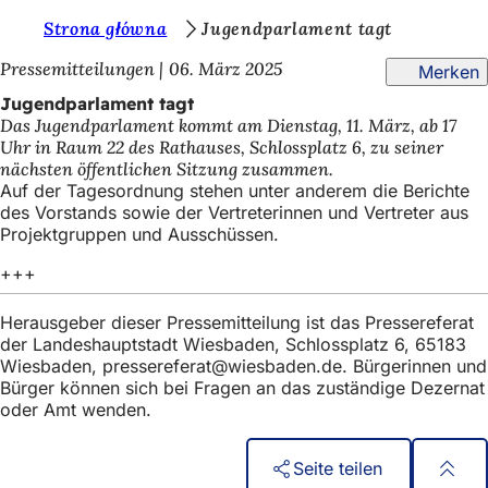
S
Strona główna
Jugendparlament tagt
Inhalt anspringen
i
Pressemitteilungen
06. März 2025
Merken
e
Jugendparlament tagt
Das Jugendparlament kommt am Dienstag, 11. März, ab 17
b
Uhr in Raum 22 des Rathauses, Schlossplatz 6, zu seiner
e
nächsten öffentlichen Sitzung zusammen.
Auf der Tagesordnung stehen unter anderem die Berichte
f
des Vorstands sowie der Vertreterinnen und Vertreter aus
i
Projektgruppen und Ausschüssen.
n
+++
d
Herausgeber dieser Pressemitteilung ist das Pressereferat
e
der Landeshauptstadt Wiesbaden, Schlossplatz 6, 65183
Wiesbaden,
pressereferat
wiesbaden
de
. Bürgerinnen und
n
Bürger können sich bei Fragen an das zuständige Dezernat
s
oder Amt wenden.
i
c
Seite teilen