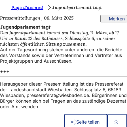
S
Page d'accueil
Jugendparlament tagt
Inhalt anspringen
i
Pressemitteilungen
06. März 2025
Merken
e
Jugendparlament tagt
Das Jugendparlament kommt am Dienstag, 11. März, ab 17
b
Uhr in Raum 22 des Rathauses, Schlossplatz 6, zu seiner
e
nächsten öffentlichen Sitzung zusammen.
Auf der Tagesordnung stehen unter anderem die Berichte
f
des Vorstands sowie der Vertreterinnen und Vertreter aus
i
Projektgruppen und Ausschüssen.
n
+++
d
Herausgeber dieser Pressemitteilung ist das Pressereferat
e
der Landeshauptstadt Wiesbaden, Schlossplatz 6, 65183
Wiesbaden,
pressereferat
wiesbaden
de
. Bürgerinnen und
n
Bürger können sich bei Fragen an das zuständige Dezernat
s
oder Amt wenden.
i
c
Seite teilen