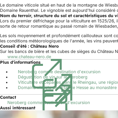
Le domaine viticole situé en haut de la montagne de Wiesbad
Domaine Rauenthal. Le vignoble est aujourd'hui considéré
Nom du terroir, structure du sol et caractéristiques du v
Lors du premier défrichage pour la viticulture en 1525/26, i
sorte de retour romantique au passé romain de Wiesbaden, 
Les sols moyennement et profondément caillouteux sont comp
les conditions météorologiques de l'année, les vins peuvent
Conseil d'été : Château Nero
Sur les bancs de bière et les cubes de sièges du Château Ne
www.chateau-nero.de
(S'ouvre
dans
Plus d'informations
un
Neroberg comme destination d'excursion
(S'ouvre
nouvel
Dégustation de vin sur le Neroberg
dans
onglet)
Viticulture et cépages dans le Rheingau, une régio
un
Domaine viticole de l'État de Hesse au monastère
nouvel
onglet)
Contact
Neroberg comme destination d'excursion
Aussi intéressant