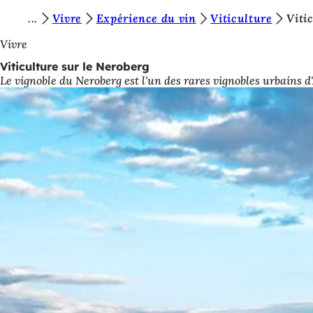
V
Vivre
Expérience du vin
Viticulture
Viti
Accéder au contenu
o
Vivre
u
Viticulture sur le Neroberg
Le vignoble du Neroberg est l'un des rares vignobles urbains d'
s
ê
t
e
s
i
c
i
: