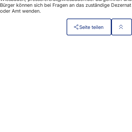
Bürger können sich bei Fragen an das zuständige Dezernat
oder Amt wenden.
Seite teilen
Fußbereich
Accès rapide
Tous les services
Calendrier des manifestations
Bureau des citoyens
Commentaires sur le site web
Mentions légales
Paramètres de confidentialité
Conditions d'utilisation
Déclaration d'accessibilité