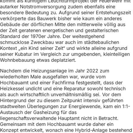
kommt als künftigem Leuchtturmprojekt der Feuerwehr mit
autarker Notstromversorgung zudem ebenfalls eine
besondere Bedeutung zu. Aufgrund seiner Entstehungszeit
verkörperte das Bauwerk bisher wie kaum ein anderes
Gebäude der dörflichen Mitte den mittlerweile völlig aus
der Zeit geratenen energetischen und gestalterischen
Standard der 1970er Jahre. Der weitestgehend
schmucklose Zweckbau war auch im städtebaulichen
Kontext „ein Kind seiner Zeit“ und wirkte alleine aufgrund
seiner Kubatur im Vergleich zur umgebenden, kleinteiligen
Wohnbebauung etwas deplatziert.
Nachdem die Heizungsanlage im Jahr 2022 zum
wiederholten Male ausgefallen war, wurde vom
Hochbauamt und einer Fachfirma festgestellt, dass der
Heizkessel undicht und eine Reparatur sowohl technisch
als auch wirtschaftlich unverhältnismäßig sei. Vor dem
Hintergrund der zu diesem Zeitpunkt intensiv geführten
stadtweiten Überlegungen zur Energiewende, kam ein 1:1-
Austausch der Gasheizung für das
liegenschaftsverwaltende Hauptamt nicht in Betracht.
Gemeinsam mit dem Hochbauamt wurde daher ein
Konzept entwickelt, wonach eine Hybrid-Anlage bestehend