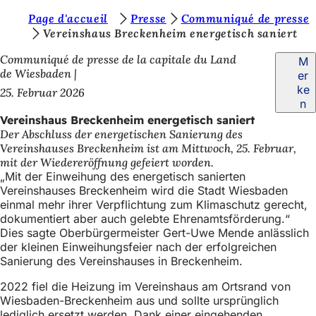
S
Page d'accueil
Presse
Communiqué de presse
Inhalt anspringen
Vereinshaus Breckenheim energetisch saniert
i
Communiqué de presse de la capitale du Land
M
e
de Wiesbaden
er
b
ke
25. Februar 2026
n
e
Vereinshaus Breckenheim energetisch saniert
f
Der Abschluss der energetischen Sanierung des
Vereinshauses Breckenheim ist am Mittwoch, 25. Februar,
i
mit der Wiedereröffnung gefeiert worden.
n
„Mit der Einweihung des energetisch sanierten
Vereinshauses Breckenheim wird die Stadt Wiesbaden
d
einmal mehr ihrer Verpflichtung zum Klimaschutz gerecht,
e
dokumentiert aber auch gelebte Ehrenamtsförderung.“
Dies sagte Oberbürgermeister Gert-Uwe Mende anlässlich
n
der kleinen Einweihungsfeier nach der erfolgreichen
s
Sanierung des Vereinshauses in Breckenheim.
i
2022 fiel die Heizung im Vereinshaus am Ortsrand von
Wiesbaden-Breckenheim aus und sollte ursprünglich
c
lediglich ersetzt werden. Dank einer eingehenden