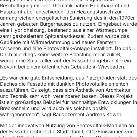
h
Beschäftigung mit der Thematik haben Hochbauamt und
Hauptamt aber entschieden, den Heizungstausch zur
h
umfangreichen energetischen Sanierung des in den 1970er
i
Jahren gebauten Bürgerhauses zu nutzen. Eingebaut wurde
eine Hybridheizung, bestehend aus einer Wärmepumpe
e
samt gasbasiertem Spitzenlastkessel. Zudem wurde das
r
Gebäude mit Wärmedämmung und neuen Fenstern
versehen und eine Photovoltaik-Anlage installiert. Da das
:
Dach allerdings keine weitere Belastung mehr zuließ,
wurden die Solarzellen auf der Fassade angebracht – ein
Novum bei einem öffentlichen Gebäude in Wiesbaden.
„Es war eine gute Entscheidung, aus Platzgründen statt des
Daches die Fassade mit dunklen Photovoltaikelementen
auszuführen. Es zeigt, dass sich Ästhetik von Architektur
und Technik sehr wohl vereinbaren lassen. Dieses Projekt
ist ein großartiges Beispiel für nachhaltige Entwicklungen in
Breckenheim und wird auch als solches positiv
wahrgenommen“, sagt Baudezernent Andreas Kowol.
Mit der innovativen Nutzung von Photovoltaik-Modulen an
der Fassade rechnet die Stadt damit, CO₂-Emissionen von