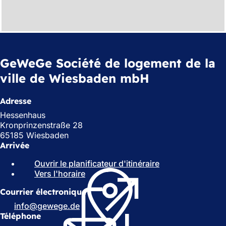
GeWeGe Société de logement de la
ville de Wiesbaden mbH
Adresse
Hessenhaus
Kronprinzenstraße 28
65185 Wiesbaden
Arrivée
Ouvrir le planificateur d'itinéraire
(
Vers l'horaire
(
S
S
'
Courrier électronique
'
o
o
u
info
gewege
de
u
v
Téléphone
v
r