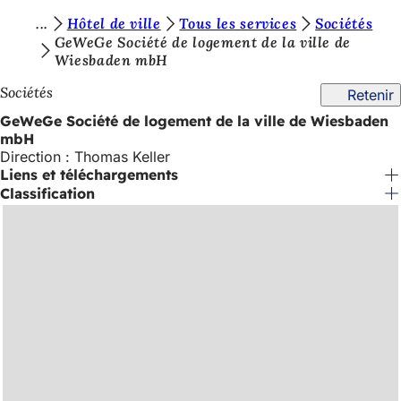
V
Hôtel de ville
Tous les services
Sociétés
Accéder au contenu
GeWeGe Société de logement de la ville de
o
Wiesbaden mbH
u
Sociétés
Retenir
s
GeWeGe Société de logement de la ville de Wiesbaden
ê
mbH
Direction : Thomas Keller
t
Liens et téléchargements
e
Classification
s
i
c
i
: