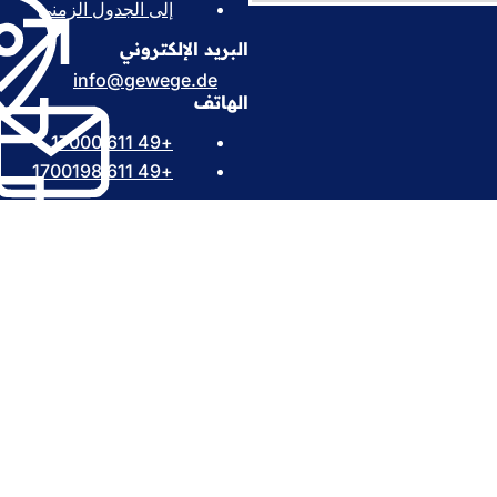
إلى الجدول الزمني
(
ي
البريد الإلكتروني
ف
ت
info
gewege
de
ح
الهاتف
ف
+49 611 17000
ي
ع
+49 611 1700198
ل
ا
م
ة
ت
ب
الخدمات
و
 الفعاليات
ي
المواطنين
ب
حظات على الموقع الإلكتروني
ج
د
ي
د
ة
ة