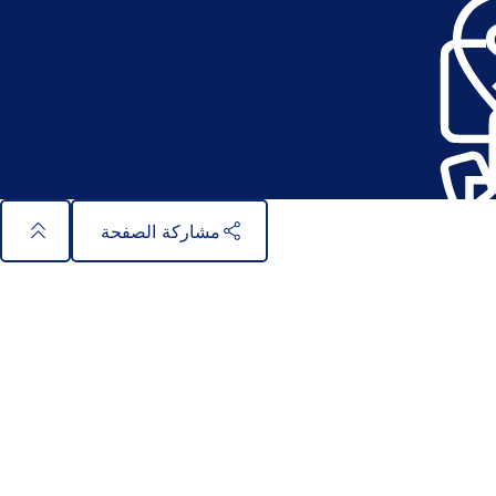
ي
ف
ت
ح
ف
ي
ع
ل
ا
م
ة
مشاركة الصفحة
ت
ب
و
ي
ب
ج
د
ي
د
ة
)