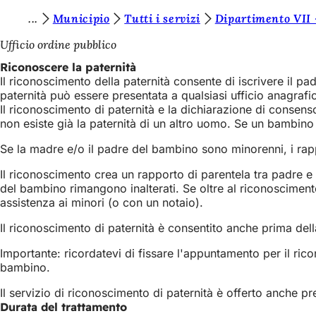
S
Municipio
Tutti i servizi
Dipartimento VII 
Vai al contenuto
i
Ufficio ordine pubblico
e
Riconoscere la paternità
Il riconoscimento della paternità consente di iscrivere il pa
t
paternità può essere presentata a qualsiasi ufficio anagrafi
e
Il riconoscimento di paternità e la dichiarazione di consen
non esiste già la paternità di un altro uomo. Se un bambino 
q
Se la madre e/o il padre del bambino sono minorenni, i rap
u
i
Il riconoscimento crea un rapporto di parentela tra padre e
del bambino rimangono inalterati. Se oltre al riconoscimento
:
assistenza ai minori (o con un notaio).
Il riconoscimento di paternità è consentito anche prima dell
Importante: ricordatevi di fissare l'appuntamento per il rico
bambino.
Il servizio di riconoscimento di paternità è offerto anche pres
Durata del trattamento