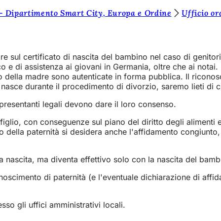
- Dipartimento Smart City, Europa e Ordine
Ufficio or
dre sul certificato di nascita del bambino nel caso di genito
co e di assistenza ai giovani in Germania, oltre che ai notai
so della madre sono autenticate in forma pubblica. Il ricono
nasce durante il procedimento di divorzio, saremo lieti di co
presentanti legali devono dare il loro consenso.
 figlio, con conseguenze sul piano del diritto degli aliment
 della paternità si desidera anche l'affidamento congiunto, 
a nascita, ma diventa effettivo solo con la nascita del bamb
noscimento di paternità (e l'eventuale dichiarazione di affid
so gli uffici amministrativi locali.