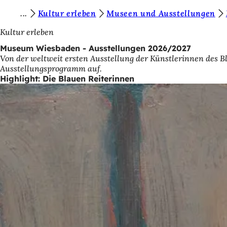
S
Kultur erleben
Museen und Ausstellungen
Inhalt anspringen
i
Kultur erleben
e
Museum Wiesbaden - Ausstellungen 2026/2027
Von der weltweit ersten Ausstellung der Künstlerinnen des Bl
b
Ausstellungsprogramm auf.
e
Highlight: Die Blauen Reiterinnen
f
i
n
d
e
n
s
i
c