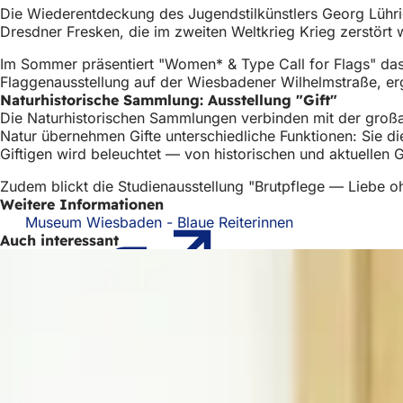
Die Wiederentdeckung des Jugendstilkünstlers Georg Lührig
Dresdner Fresken, die im zweiten Weltkrieg Krieg zerstört
Im Sommer präsentiert "Women* & Type Call for Flags" das 
Flaggenausstellung auf der Wiesbadener Wilhelmstraße, e
Naturhistorische Sammlung: Ausstellung "Gift"
Die Naturhistorischen Sammlungen verbinden mit der großang
Natur übernehmen Gifte unterschiedliche Funktionen: Sie 
Giftigen wird beleuchtet — von historischen und aktuellen
Zudem blickt die Studienausstellung "Brutpflege — Liebe ohn
Weitere Informationen
Museum Wiesbaden - Blaue Reiterinnen
(Öffnet
Auch interessant
in
einem
neuen
Tab)