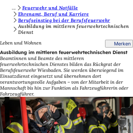
S
Feuerwehr und Notfälle
Inhalt anspringen
Ehrenamt, Beruf und Karriere
i
Berufseinstieg bei der Berufsfeuerwehr
e
Ausbildung im mittleren feuerwehrtechnischen
Dienst
b
Leben und Wohnen
Merken
e
Ausbildung im mittleren feuerwehrtechnischen Dienst
f
Beamtinnen und Beamte des mittleren
i
feuerwehrtechnischen Dienstes bilden das Rückgrat der
Berufsfeuerwehr Wiesbaden. Sie werden überwiegend im
n
Einsatzdienst eingesetzt und übernehmen dort
d
verantwortungsvolle Aufgaben – von der Mitarbeit in der
Mannschaft bis hin zur Funktion als Fahrzeugführerin oder
e
Fahrzeugführer.
n
s
i
c