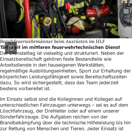
h
h
i
e
r
Berufsfeuerwehrmänner beim Ausrüsten im HLF
Tätigkeit im mittleren feuerwehrtechnischen Dienst
:
Der Dienstalltag ist vielseitig und strukturiert. Neben der
Einsatzbereitschaft gehören feste Bestandteile wie
Arbeitsdienste in den hauseigenen Werkstätten,
regelmäßige Ausbildungseinheiten, Sport zur Erhaltung der
körperlichen Leistungsfähigkeit sowie Bereitschaftszeiten
dazu. So wird sichergestellt, dass das Team jederzeit
bestens vorbereitet ist.
Im Einsatz selbst sind die Kolleginnen und Kollegen auf
unterschiedlichen Fahrzeugen unterwegs – sei es auf dem
Löschfahrzeug, der Drehleiter oder auf einem unserer
Sonderfahrzeuge. Die Aufgaben reichen von der
Brandbekämpfung über die technische Hilfeleistung bis hin
zur Rettung von Menschen und Tieren. Jeder Einsatz ist