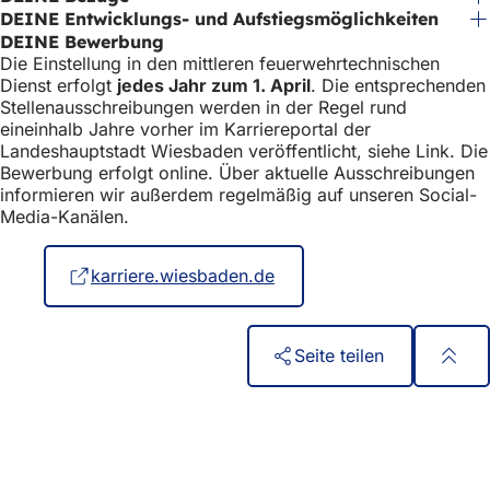
DEINE Entwicklungs- und Aufstiegsmöglichkeiten
DEINE Bewerbung
Die Einstellung in den mittleren feuerwehrtechnischen
Dienst erfolgt
jedes Jahr zum 1. April
. Die entsprechenden
Stellenausschreibungen werden in der Regel rund
eineinhalb Jahre vorher im Karriereportal der
Landeshauptstadt Wiesbaden veröffentlicht, siehe Link. Die
Bewerbung erfolgt online. Über aktuelle Ausschreibungen
informieren wir außerdem regelmäßig auf unseren Social-
Media-Kanälen.
karriere.wiesbaden.de
(Öffnet
in
einem
neuen
Seite teilen
Tab)
Fußbereich
Schnellzugriff
Alle Dienstleistungen
Veranstaltungs­kalender
Bürgerbüro