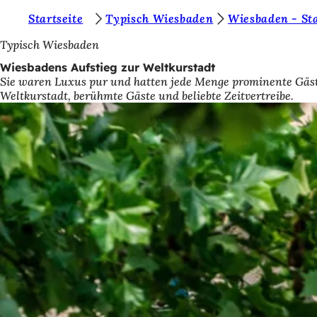
S
Startseite
Typisch Wiesbaden
Wiesbaden - St
Inhalt anspringen
i
Typisch Wiesbaden
e
Wiesbadens Aufstieg zur Weltkurstadt
Sie waren Luxus pur und hatten jede Menge prominente Gäste
b
Weltkurstadt, berühmte Gäste und beliebte Zeitvertreibe.
e
f
i
n
d
e
n
s
i
c