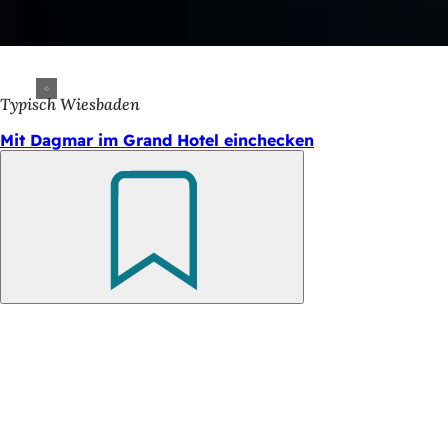
Typisch Wiesbaden
Mit Dagmar im Grand Hotel einchecken
Merken
Fußbereich
Logo
Quellgeflüster
Schnellzugriff
Sitemap
Herausgeber
Wiesbaden Congress & Marketing GmbH