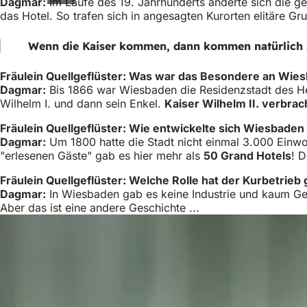
Dagmar:
Im Laufe des 19. Jahrhunderts änderte sich die ges
das Hotel. So trafen sich in angesagten Kurorten elitäre Gr
Wenn die Kaiser kommen, dann kommen natürlich a
Fräulein Quellgeflüster: Was war das Besondere an Wie
Dagmar:
Bis 1866 war Wiesbaden die Residenzstadt des He
Wilhelm I. und dann sein Enkel.
Kaiser Wilhelm II. verbra
Fräulein Quellgeflüster: Wie entwickelte sich Wiesbaden
Dagmar:
Um 1800 hatte die Stadt nicht einmal 3.000 Einw
"erlesenen Gäste" gab es hier mehr als
50 Grand Hotels
! 
Fräulein Quellgeflüster: Welche Rolle hat der Kurbetrieb
Dagmar:
In Wiesbaden gab es keine Industrie und kaum Ge
Aber das ist eine andere Geschichte ...