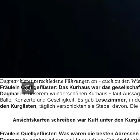
Dagmar bietet verschiedene Führungen an - auch zu den Wi
Fräulein Quellgeflüster: Das Kurhaus war das gesellschaf
Dagmar:
In unserem wunderschönen Kurhaus – laut Aussage 
Bälle, Konzerte und Geselligkeit. Es gab
Lesezimmer
, in d
den Kurgästen
, täglich verschickten sie Stapel davon. Die
Ansichtskarten schreiben war Kult unter den Kurgä
Fräulein Quellgeflüster: Was waren die besten Adressen
Dagmar:
Besonders interessant finde ich die Geschichte de