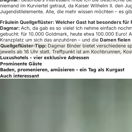
niemand im Kurviertel getraut, da Kaiser Wilhelm II. den J
Jugendstilelemente. Alle, die mehr wissen möchten – es gib
Fräulein Quellgeflüster: Welcher Gast hat besonders für
Dagmar:
Ach, da gab es so viele! Ich nehme einfach nochm
gebucht: für 10.000 Goldmark, heute etwa 100.000 Euro! Am
Kranzplatz um sich das anzuhören – und die
Damen fielen
Quellgeflüster-Tipp:
Dagmar Binder bietet verschiedene sp
jeweils ab 16 Uhr statt. Treffpunkt ist am Kochbrunnen, K
Luxushotels - vier exklusive Adressen
Prominente Gäste
Baden, promenieren, amüsieren - ein Tag als Kurgast
Auch interessant