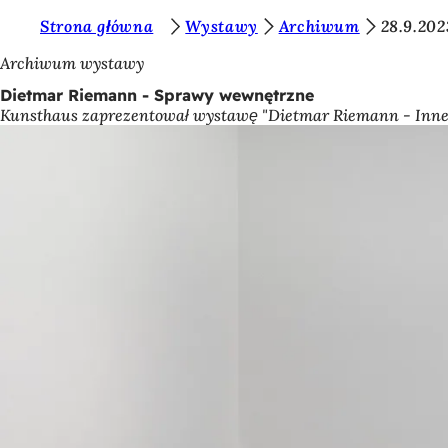
J
Strona główna
Wystawy
Archiwum
28.9.20
Przejdź do treści
e
Archiwum wystawy
s
Dietmar Riemann - Sprawy wewnętrzne
Kunsthaus zaprezentował wystawę "Dietmar Riemann - Innere A
t
e
ś
t
u
t
a
j
: