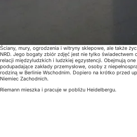
Ściany, mury, ogrodzenia i witryny sklepowe, ale także ż
NRD. Jego bogaty zbiór zdjęć jest nie tylko świadectwem o
relacji międzyludzkich i ludzkiej egzystencji. Obejmują on
podupadające zakłady przemysłowe, osoby z niepełnosprawn
rodziną w Berlinie Wschodnim. Dopiero na krótko przed up
Niemiec Zachodnich.
Riemann mieszka i pracuje w pobliżu Heidelbergu.
Obszar
Logo
Kunsthaus
stóp
Wydawca
Kunsthaus Wiesbaden