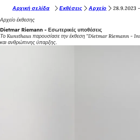
Β
Αρχική σελίδα
Εκθέσεις
Αρχείο
28.9.2023 
Μετάβαση στο περιεχόμενο
ρ
Αρχείο έκθεσης
ί
Dietmar Riemann - Εσωτερικές υποθέσεις
Το Kunsthaus παρουσίασε την έκθεση "Dietmar Riemann - Inne
σ
και ανθρώπινης ύπαρξης.
κ
ε
σ
τ
ε
ε
δ
ώ
: