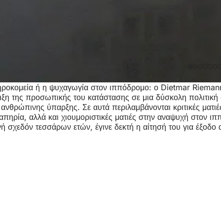
ε γηροκομεία ή η ψυχαγωγία στον ιππόδρομο: ο Dietmar Rieman
ιξη της προσωπικής του κατάστασης σε μια δύσκολη πολιτική 
ανθρώπινης ύπαρξης. Σε αυτά περιλαμβάνονται κριτικές ματιέ
απηρία, αλλά και χιουμοριστικές ματιές στην αναψυχή στον ιπ
 σχεδόν τεσσάρων ετών, έγινε δεκτή η αίτησή του για έξοδο α
οχή
πο
us
ών
ς