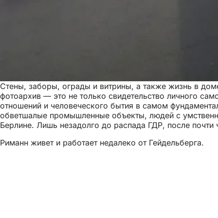
Стены, заборы, ограды и витрины, а также жизнь в дом
фотоархив — это не только свидетельство личного сам
отношений и человеческого бытия в самом фундамента
обветшалые промышленные объекты, людей с умственным
Берлине. Лишь незадолго до распада ГДР, после почти 
Риманн живет и работает недалеко от Гейдельберга.
Область
Логотип
Кунстхаус
ног
Издатель
Художественный музей Висбадена