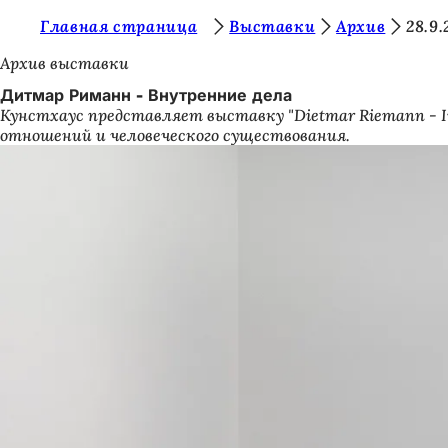
В
Главная страница
Выставки
Архив
28.9
Перейти к содержимому
ы
Архив выставки
з
Дитмар Риманн - Внутренние дела
Кунстхаус представляет выставку "Dietmar Riemann - I
д
отношений и человеческого существования.
е
с
ь
: